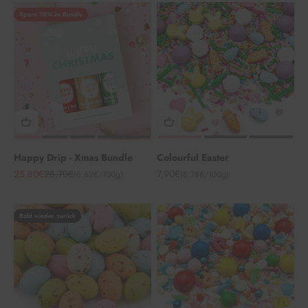
Spare 10% im Bundle
Happy Drip - Xmas Bundle
Colourful Easter
Angebot
Regulärer Preis
Angebot
25,80€
28,70€
7,90€
(6,62€/100g)
(8,78€/100g)
Bald wieder zurück