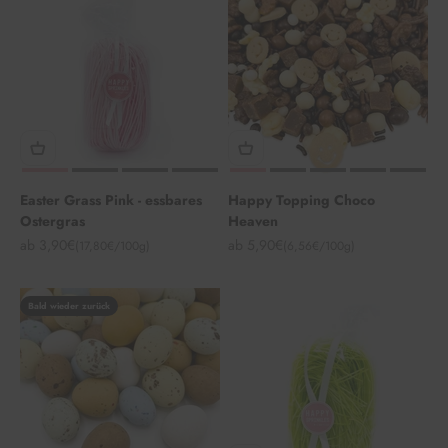
Easter Grass Pink - essbares
Happy Topping Choco
Ostergras
Heaven
Angebot
Angebot
ab 3,90€
ab 5,90€
(17,80€/100g)
(6,56€/100g)
Bald wieder zurück