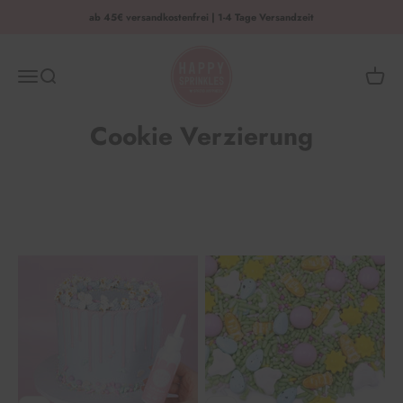
Zum Inhalt springen
ab 45€ versandkostenfrei | 1-4 Tage Versandzeit
HAPPY SPRINKLES | D2C
Menü
Suche
Waren
Cookie Verzierung