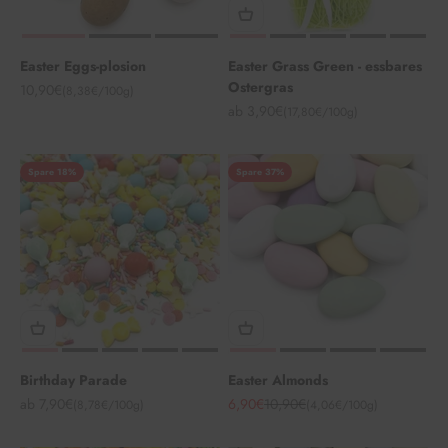
Easter Eggs-plosion
Easter Grass Green - essbares
Ostergras
Angebot
10,90€
(8,38€/100g)
Angebot
ab 3,90€
(17,80€/100g)
Spare 18%
Spare 37%
Birthday Parade
Easter Almonds
Angebot
Angebot
Regulärer Preis
ab 7,90€
6,90€
10,90€
(8,78€/100g)
(4,06€/100g)