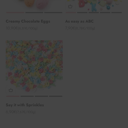
Creamy Chocolate Eggs
As easy as ABC
Angebot
Angebot
10,90€
7,90€
(6,81€/100g)
(8,78€/100g)
Say it with Sprinkles
Angebot
6,90€
(7,67€/100g)