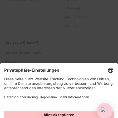
Wholesale
HAPPY POINTS
Wishlist
Are you a Creator?
Join our Creator Family
Register
Log in