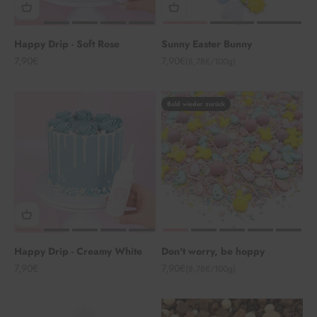
Happy Drip - Soft Rose
Sunny Easter Bunny
Angebot
Angebot
7,90€
7,90€
(8,78€/100g)
Bald wieder zurück
Happy Drip - Creamy White
Don't worry, be hoppy
Angebot
Angebot
7,90€
7,90€
(8,78€/100g)