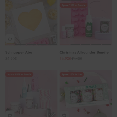
Spare 11% im Bundle
Schnupper Abo
Christmas Allrounder Bundle
Angebot
Angebot
Regulärer Preis
36,90€
36,90€
41,40€
Spare 15% im Bundle
Spare 16% im Set