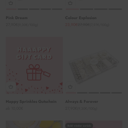
Pink Dream
Colour Explosion
Angebot
Angebot
Regulärer Preis
27,90€
23,90€
27,90€
(9,30€/100g)
(7,97€/100g)
Happy Sprinkles Gutschein
Always & Forever
Angebot
Angebot
ab 10,00€
27,90€
(9,30€/100g)
Bald wieder zurück