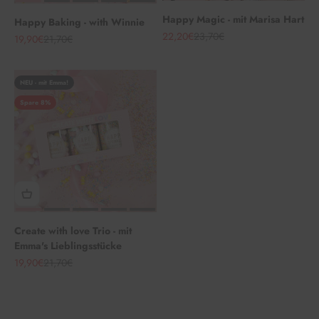
Happy Magic - mit Marisa Hart
Happy Baking - with Winnie
Angebot
Regulärer Preis
22,20€
23,70€
Angebot
Regulärer Preis
19,90€
21,70€
NEU - mit Emma!
Spare 8%
Create with love Trio - mit
Emma's Lieblingsstücke
Angebot
Regulärer Preis
19,90€
21,70€