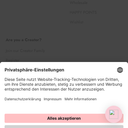
Wholesale
HAPPY POINTS
Wishlist
Are you a Creator?
Join our Creator Family
Register
Log in