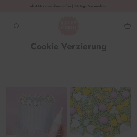
Zum Inhalt springen
ab 45€ versandkostenfrei | 1-4 Tage Versandzeit
HAPPY SPRINKLES | D2C
Menü
Suche
Waren
Cookie Verzierung