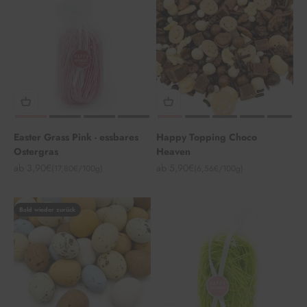
Easter Grass Pink - essbares
Happy Topping Choco
Ostergras
Heaven
Angebot
Angebot
ab 3,90€
ab 5,90€
(17,80€/100g)
(6,56€/100g)
Bald wieder zurück