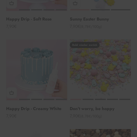
Happy Drip - Soft Rose
Sunny Easter Bunny
Angebot
Angebot
7,90€
7,90€
(8,78€/100g)
Bald wieder zurück
Happy Drip - Creamy White
Don't worry, be hoppy
Angebot
Angebot
7,90€
7,90€
(8,78€/100g)