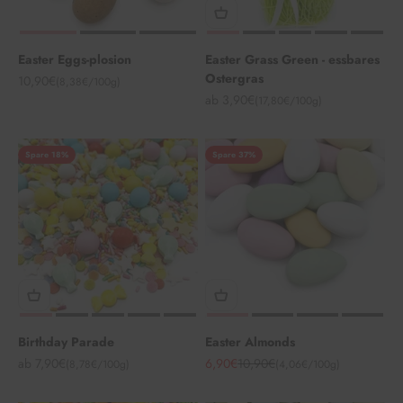
Easter Eggs-plosion
Easter Grass Green - essbares
Ostergras
Angebot
10,90€
(8,38€/100g)
Angebot
ab 3,90€
(17,80€/100g)
Spare 18%
Spare 37%
Birthday Parade
Easter Almonds
Angebot
Angebot
Regulärer Preis
ab 7,90€
6,90€
10,90€
(8,78€/100g)
(4,06€/100g)