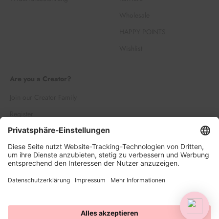
Wholesale
HAPPY POINTS
Wishlist
Are you a Creator?
Join our Creator Family
Register
Log in