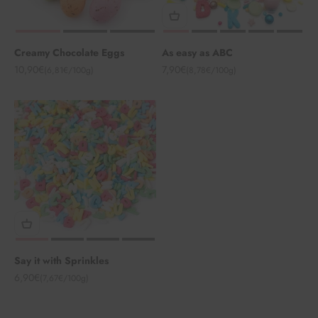
Creamy Chocolate Eggs
As easy as ABC
Angebot
Angebot
10,90€
7,90€
(6,81€/100g)
(8,78€/100g)
Say it with Sprinkles
Angebot
6,90€
(7,67€/100g)