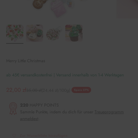
Merry Little Christmas
ab 45€ versandkostenfrei | Versand innerhalb von 1-4 Werktagen
Angebot
22,00 zł
Regulärer Preis
35,00 zł
(24,44 zł/100g)
Spare 37%
220
HAPPY POINTS
Sammle Punkte, indem du dich für unser
Treueprogramm
anmeldest
.
Zur Wunschliste hinzufügen