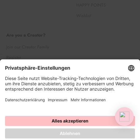
HAPPY POINTS
Wishlist
Are you a Creator?
Join our Creator Family
Register
Log in
© 2026, HAPPY SPRINKLES | D2C. Powered by Shopify