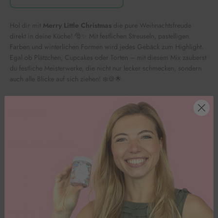
Hol dir mit
Merry Little Christmas
die pure Weihnachtsfreude
direkt in deine Küche! 🎅✨ Mit festlichen Streuseln, pastelligen
Farben und winterlichen Formen wird jedes Gebäck zum Highlight.
Egal ob Plätzchen, Cupcakes oder Torten – mit diesem Mix zauberst
du festliche Meisterwerke, die nicht nur lecker schmecken, sondern
auch alle Blicke auf sich ziehen! ❄️🍪🌟
Inhaltsstoffe
Nährwerte pro 100g
Danke für Euer Feedback!