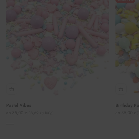
Pastel Vibes
Birthday P
Angebot
Angebot
ab 35,00 zł
ab 35,00 zł
(38,89 zł/100g)
(