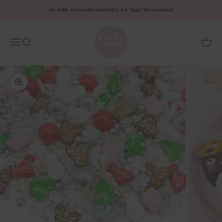
Zum Inhalt springen
ab 45€ versandkostenfrei | 1-4 Tage Versandzeit
HAPPY SPRINKLES | D2C
Menü
Suche
Waren
Bild vergrößern