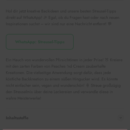
Hol dir jetzt kreative Backideen und unsere besten Streusel-Tipps
direkt auf WhatsApp! 🎉 Egal, ob du Fragen hast oder nach neuen
Inspirationen suchst – wir sind nur eine Nachricht entfernt! 💬
WhatsApp: Streusel-Tipps
Ein Hauch von wundervollen Pfirsichtönen in jeder Prise! 🍑 Kreiere
mit den zarten Farben von Peaches 'nd Cream zauberhafte
Kreationen. Die vielseitige Anwendung sorgt dafür, dass jede
köstliche Backkreation zu einem süßen Hingucker wird. Es könnte
nicht einfacher sein, vegan und wunderschön! 🍦 Streue großzügig
den Streuselmix über deine Leckereien und verwandle diese in
wahre Meisterwerke!
Inhaltsstoffe