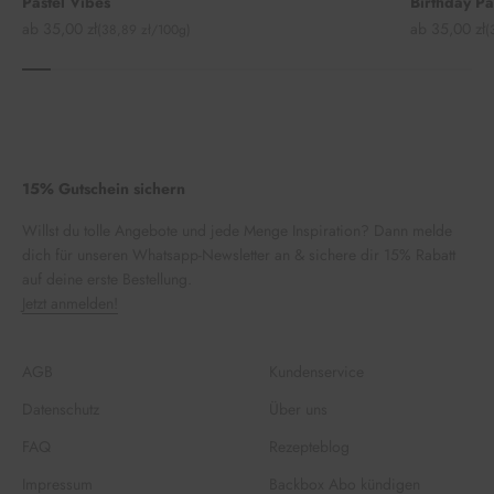
Pastel Vibes
Birthday P
Angebot
Angebot
ab 35,00 zł
ab 35,00 zł
(38,89 zł/100g)
(
15% Gutschein sichern
Willst du tolle Angebote und jede Menge Inspiration? Dann melde
dich für unseren Whatsapp-Newsletter an & sichere dir 15% Rabatt
auf deine erste Bestellung.
Jetzt anmelden!
AGB
Kundenservice
Datenschutz
Über uns
FAQ
Rezepteblog
Impressum
Backbox Abo kündigen