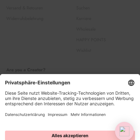
Versand & Retouren
Suchen
Widerrufsbelehrung
Karriere
Wholesale
HAPPY POINTS
Wishlist
Are you a Creator?
Join our Creator Family
Register
Log in