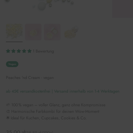
1 Bewertung
Vegan
Peaches 'nd Cream - vegan
ab 45€ versandkostenfrei | Versand innerhalb von 1-4 Werktagen
🌱 100 % vegan – voller Glanz, ganz ohne Kompromisse
🎨 Harmonische Farbkombi für deinen Wow-Moment
🌟 Ideal für Kuchen, Cupcakes, Cookies & Co.
Angebot
35,00 zł
(38,89 zł/100g)