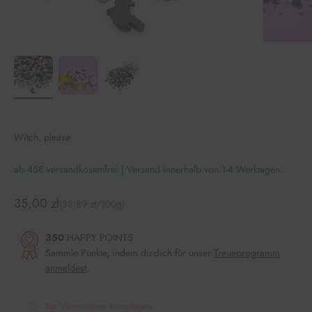
Witch, please
ab 45€ versandkostenfrei | Versand innerhalb von 1-4 Werktagen
Angebot
35,00 zł
(38,89 zł/100g)
350
HAPPY POINTS
Sammle Punkte, indem du dich für unser
Treueprogramm
anmeldest
.
Zur Wunschliste hinzufügen