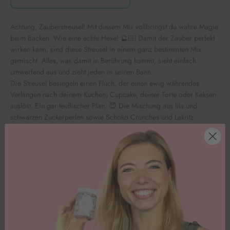
Achtung, Zauberstreusel! Mit diesem Mix vollbringst du wahre Magie
beim Backen. Wie eine echte Hexe! 🔮🧙‍♀️ Damit der Zauber perfekt
wirken kann, sind diese Streusel in einem ganz bestimmten Mix
gemischt. Alles, was damit in Berührung kommt, sieht einfach
umwerfend aus und zieht jeden in seinen Bann.
Die Streusel besiegeln einen Fluch, der einen ewig währendes
Verlangen nach deinem Kuchen, Cupcake, deiner Torte oder Keksen
auslöst. Ein gar teuflischer Plan. 😈 Die Mischung aus lila und
schwarzen Zuckerperlen sowie Schoko Crunches und Lakritz
Streuseln, machen jeden Widerstand zwecklos.
Inhaltsstoffe
Nährwerte pro 100g