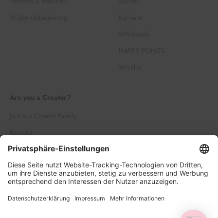
Versand & Retouren
Suchen
Widerrufsbelehrung
Karriere
Wholesale
HAPPY POINTS
Wishlist
Are you a Creator?
Join our Creator Family
Register
Log in