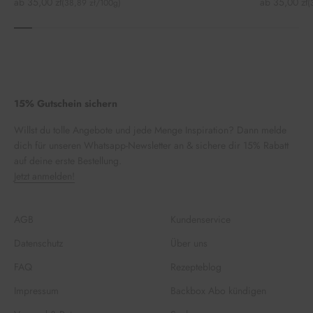
Angebot
Angebot
ab 35,00 zł
ab 35,00 zł
(38,89 zł/100g)
(
15% Gutschein sichern
Willst du tolle Angebote und jede Menge Inspiration? Dann melde
dich für unseren Whatsapp-Newsletter an & sichere dir 15% Rabatt
auf deine erste Bestellung.
Jetzt anmelden!
AGB
Kundenservice
Datenschutz
Über uns
FAQ
Rezepteblog
Impressum
Backbox Abo kündigen