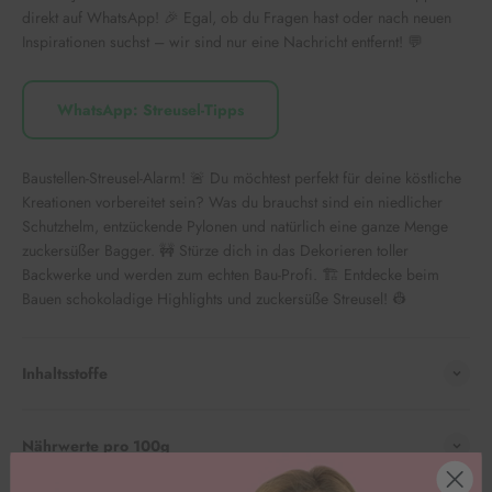
direkt auf WhatsApp! 🎉 Egal, ob du Fragen hast oder nach neuen
Inspirationen suchst – wir sind nur eine Nachricht entfernt! 💬
WhatsApp: Streusel-Tipps
Baustellen-Streusel-Alarm! 🚨 Du möchtest perfekt für deine köstliche
Kreationen vorbereitet sein? Was du brauchst sind ein niedlicher
Schutzhelm, entzückende Pylonen und natürlich eine ganze Menge
zuckersüßer Bagger. 🚧 Stürze dich in das Dekorieren toller
Backwerke und werden zum echten Bau-Profi. 🏗️ Entdecke beim
Bauen schokoladige Highlights und zuckersüße Streusel! 👷
Inhaltsstoffe
Nährwerte pro 100g