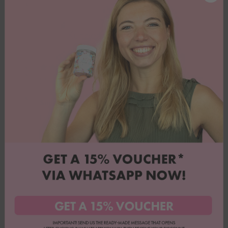
Kundenbewertungen
Juliane K.
Super schöne Streusel
Ein toller Mix für kleine Bagger-Fans ❤️
Vollständige Bewertung