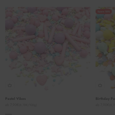
Spare 18%
Pastel Vibes
Birthday P
Angebot
Angebot
ab 7,90€
ab 7,90€
(8,78€/100g)
(8,