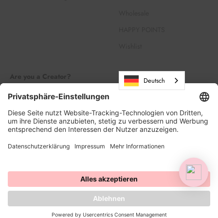
Wholesale
HAPPY POINTS
Wishlist
Are you a Creator?
Deutsch
Join our Creator Family
Register
Log in