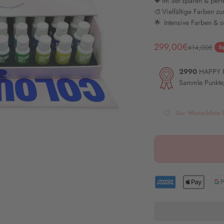
💝 Im Set sparen & per
🎨 Vielfältige Farben z
🌟 Intensive Farben & 
Angebot
299,00€
Regulärer Pr
414,00€
S
2990
HAPPY 
Sammle Punkte,
Zur Wunschliste 