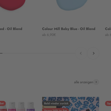
ed - Oil Blend
Colour Mill Baby Blue - Oil Blend
Col
Angebot
Ang
ab 6,90€
ab 
Zurück
Vor
alle anzeigen
Set
Bald wieder zurück
Sp
Spare 16% im Set