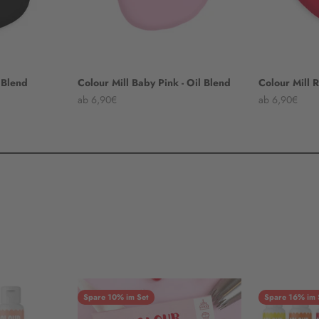
l Blend
Colour Mill Baby Pink - Oil Blend
Colour Mill R
Angebot
Angebot
ab 6,90€
ab 6,90€
Spare 10% im Set
Spare 16% im 