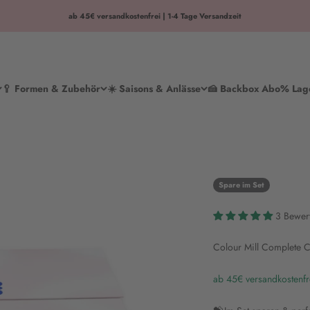
ab 45€ versandkostenfrei | 1-4 Tage Versandzeit
🥄 Formen & Zubehör
☀️ Saisons & Anlässe
🍰 Backbox Abo
% Lag
Spare im Set
3 Bewer
Colour Mill Complete C
ab 45€ versandkostenfr