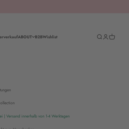
Suche
Anmelden
Warenkorb
erverkauf
ABOUT
B2B
Wishlist
tungen
ollection
ei | Versand innerhalb von 1-4 Werktagen