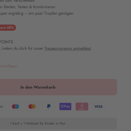
fekt zum Verschenken
um Starten, Testen & Kombinieren
super ergiebig – ein paar Tropfen genügen
eis
pare 28%
POINTS
 indem du dich für unser
Treueprogramm anmeldest
.
hinzufügen
In den Warenkorb
1 Kauf = 1 Mahlzeit für Kinder in Not.