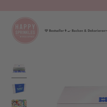
Zum Inhalt springen
HAPPY SPRINKLES | D2C
🩷 Bestseller
👩‍🍳 Backen & Dekorieren