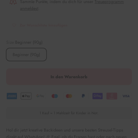
Sammle Punkte, indem du dich für unser
Treueprogramm
anmeldest
.
Zur Wunschliste hinzufügen
Size:
Beginner (90g)
Beginner (90g)
In den Warenkorb
1 Kauf = 1 Mahlzeit für Kinder in Not.
Hol dir jetzt kreative Backideen und unsere besten Streusel-Tipps
direkt auf WhatsApp! 🎉 Egal, ob du Fragen hast oder nach neuen