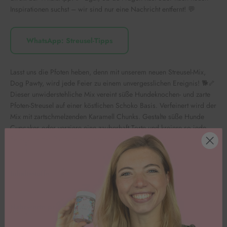
Inspirationen suchst – wir sind nur eine Nachricht entfernt! 💬
WhatsApp: Streusel-Tipps
Lasst uns die Pfoten heben, denn mit unserem neuen Streusel-Mix,
Dog Pawty, wird jede Feier zu einem unvergesslichen Ereignis! 🐕🦴
Dieser unwiderstehliche Mix vereint süße Hundeknochen- und zarte
Pfoten-Streusel auf einer köstlichen Schoko Basis. Verfeinert wird der
Mix mit zartschmelzenden Karamell Chunks. Gestalte süße Hunde
Cupcakes oder verziere eine zauberhaft Torte und kreiere so jede
Feier zu einer Pawty mit unserem neuen Mix Dog Pawty! 🎉🐶
Inhaltsstoffe
Nährwerte pro 100g