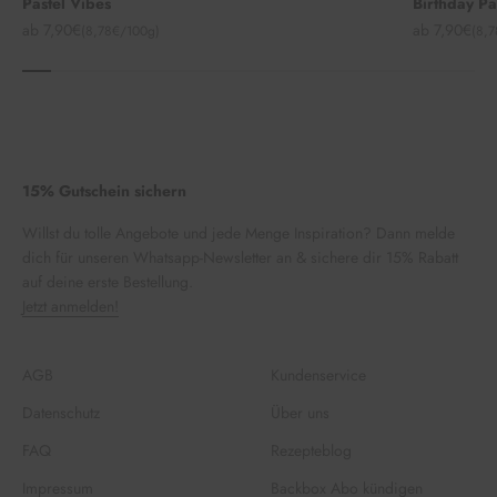
Pastel Vibes
Birthday P
Angebot
Angebot
ab 7,90€
ab 7,90€
(8,78€/100g)
(8,
15% Gutschein sichern
Willst du tolle Angebote und jede Menge Inspiration? Dann melde
dich für unseren Whatsapp-Newsletter an & sichere dir 15% Rabatt
auf deine erste Bestellung.
Jetzt anmelden!
AGB
Kundenservice
Datenschutz
Über uns
FAQ
Rezepteblog
Impressum
Backbox Abo kündigen