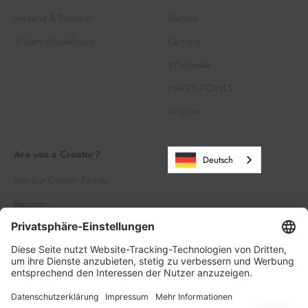
Versand & Retouren
Suchen
Widerrufsbelehrung
Karriere
Wholesale
HAPPY POINTS
Wishlist
Are you a Creator?
Deutsch
Join our Creator Family
Register
Log in