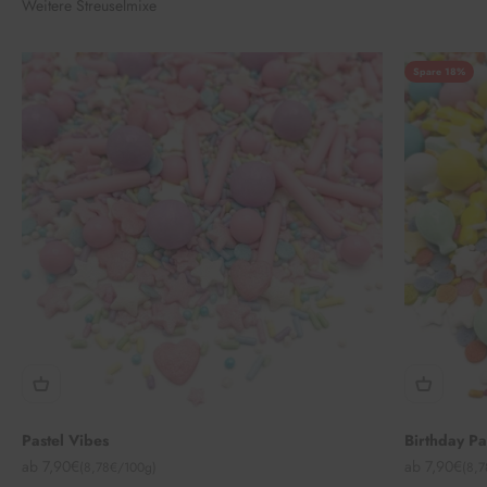
Weitere Streuselmixe
Spare 18%
Pastel Vibes
Birthday P
Angebot
Angebot
ab 7,90€
ab 7,90€
(8,78€/100g)
(8,