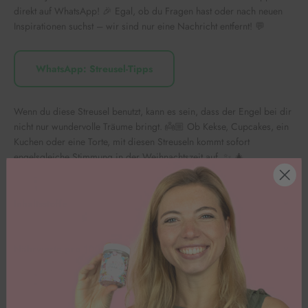
direkt auf WhatsApp! 🎉 Egal, ob du Fragen hast oder nach neuen
Inspirationen suchst – wir sind nur eine Nachricht entfernt! 💬
WhatsApp: Streusel-Tipps
Wenn du diese Streusel benutzt, kann es sein, dass der Engel bei dir
nicht nur wundervolle Träume bringt. 👼🏼 Ob Kekse, Cupcakes, ein
Kuchen oder eine Torte, mit diesen Streuseln kommt sofort
engelsgleiche Stimmung in der Weihnachtszeit auf. ✨ 🎄
Inhaltsstoffe
Nährwerte pro 100g