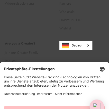
Widerrufsbelehrung
Karriere
Wholesale
HAPPY POINTS
Wishlist
Are you a Creator?
Deutsch
Join our Creator Family
Register
Log in