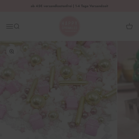
Zum Inhalt springen
ab 45€ versandkostenfrei | 1-4 Tage Versandzeit
HAPPY SPRINKLES | D2C
Menü
Suche
Waren
Bild vergrößern