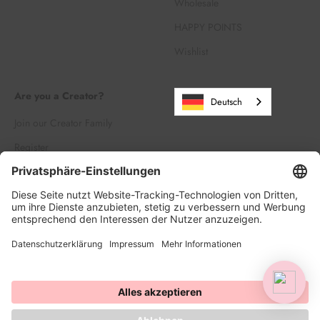
Wholesale
HAPPY POINTS
Wishlist
Are you a Creator?
Deutsch
Join our Creator Family
Register
Log in
© 2026, HAPPY SPRINKLES | D2C. Powered by Shopify