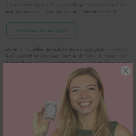
direkt auf WhatsApp! 🎉 Egal, ob du Fragen hast oder nach neuen
Inspirationen suchst – wir sind nur eine Nachricht entfernt! 💬
WhatsApp: Streusel-Tipps
Dürfen wir vorstellen: der festliche Streuselmix Jingle Joy – klassisch
Rot-Grün-Weiß mit goldenem Glanz! 🎄 Mit Engeln, Schneemännern,
Rentier-Köpfen, roten Zuckerstangen und edlen Goldperlen wird jede
Torte, jeder Cupcake & Cookie zum echten Xmas-Hingucker.
Aufstreuen, andrücken, strahlen – merry & bright in Sekunden! ✨
Inhaltsstoffe