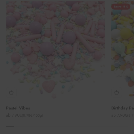
Spare 18%
Pastel Vibes
Birthday P
Angebot
Angebot
ab 7,90€
ab 7,90€
(8,78€/100g)
(8,