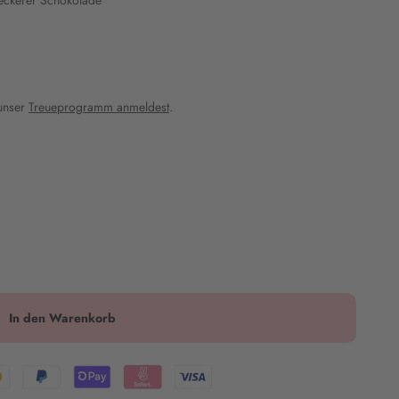
leckerer Schokolade
 unser
Treueprogramm anmeldest
.
In den Warenkorb