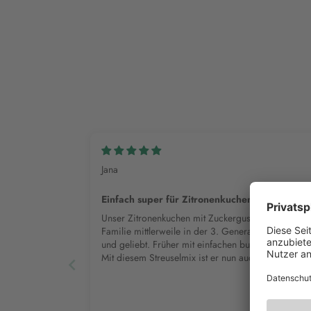
Jana
Einfach super für Zitronenkuchen
Unser Zitronenkuchen mit Zuckerguss wird in unse
Familie mittlerweile in der 3. Generation gebacken
und geliebt. Früher mit einfachen bunten Streuseln.
Mit diesem Streuselmix ist er nun auch
Festtagstauglich und ein besonderer Hingucker.