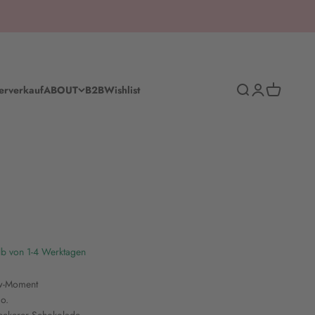
Suche
Anmelden
Warenkorb
erverkauf
ABOUT
B2B
Wishlist
lb von 1-4 Werktagen
w-Moment
o.