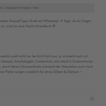
f = 1 Mahlzeit für Kinder in Not.
 besten Streusel-Tipps direkt auf WhatsApp! 🎉 Egal, ob du Fragen
wir sind nur eine Nachricht entfernt! 💬
selmix sieht nicht nur herrlich frisch aus, er schmeckt auch so!
Streusel, Schokokugeln, Zuckersticks und natürlich Zuckerzitronen
r, durch kleine Zitronenchunks schmeckt der Streuselmix auch noch
nen Perlen sorgen zusätzlich für etwas Glitzer & Glamour ✨