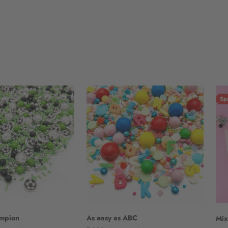
Sp
ampion
As easy as ABC
Mix