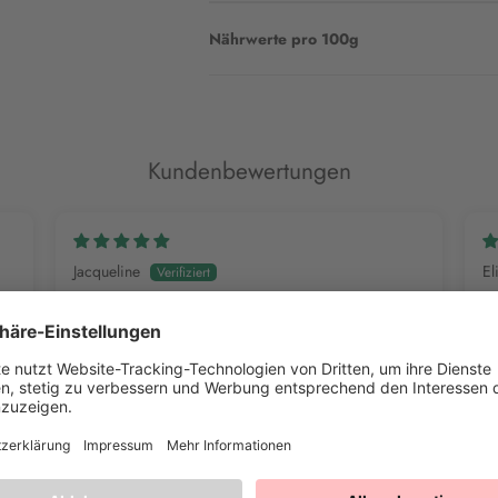
Nährwerte pro 100g
Kundenbewertungen
Jacqueline
El
Zauberhaft
rer
Wertet unseren Lieblingszitronenkuchen auf.
Le