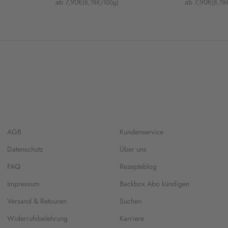
Angebot
Angebot
ab 7,90€
ab 7,90€
(8,78€/100g)
(8,78
AGB
Kundenservice
Datenschutz
Über uns
FAQ
Rezepteblog
Impressum
Backbox Abo kündigen
Versand & Retouren
Suchen
Widerrufsbelehrung
Karriere