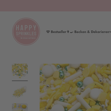
Zum Inhalt springen
HAPPY SPRINKLES | D2C
🩷 Bestseller
👩‍🍳 Backen & Dekorieren