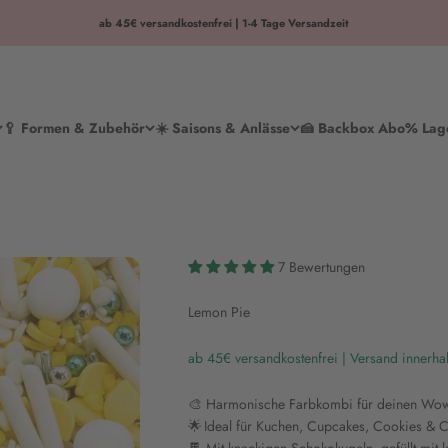
ab 45€ versandkostenfrei | 1-4 Tage Versandzeit
🥄 Formen & Zubehör
☀️ Saisons & Anlässe
🍰 Backbox Abo
% Lag
7 Bewertungen
Lemon Pie
ab 45€ versandkostenfrei | Versand innerha
🎨 Harmonische Farbkombi für deinen Wo
🌟 Ideal für Kuchen, Cupcakes, Cookies & C