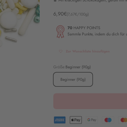
🍫 Mit knackigen Schokokugeln, gefüllt mit 
Angebot
6,90€
(7,67€/100g)
70
HAPPY POINTS
Sammle Punkte, indem du dich für
Zur Wunschliste hinzufügen
Größe:
Beginner (90g)
Beginner (90g)