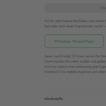
1 Kau
Hol dir jetzt kreative Backideen und unsere
hast oder nach neuen Inspirationen suchst – 
WhatsApp: Streusel-Tipps
Sauer macht lustig! 🍋 Unser Lemon Pie Streu
Somit machen die vielen weißen und gelben 
nicht nur optisch eine wahnsinnig gute Figu
himmlisch! Die metallisch-grünen und silber
Inhaltsstoffe