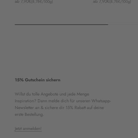
Angebot
Angebot
ab 7,90€
ab 7,90€
(8,78€/100g)
(8,78€/100g)
15% Gutschein sichern
Willst du tolle Angebote und jede Menge
Inspiration? Dann melde dich für unseren Whatsapp-
Newsletter an & sichere dir 15% Rabatt auf deine
erste Bestellung.
Jetzt anmelden!