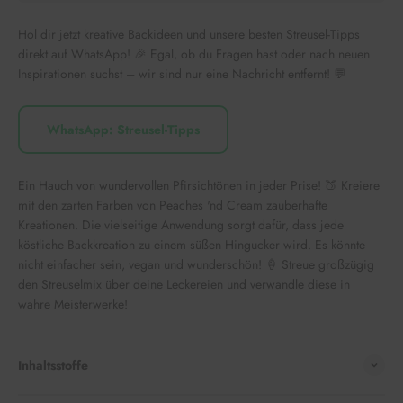
Hol dir jetzt kreative Backideen und unsere besten Streusel-Tipps
direkt auf WhatsApp! 🎉 Egal, ob du Fragen hast oder nach neuen
Inspirationen suchst – wir sind nur eine Nachricht entfernt! 💬
WhatsApp: Streusel-Tipps
Ein Hauch von wundervollen Pfirsichtönen in jeder Prise! 🍑 Kreiere
mit den zarten Farben von Peaches 'nd Cream zauberhafte
Kreationen. Die vielseitige Anwendung sorgt dafür, dass jede
köstliche Backkreation zu einem süßen Hingucker wird. Es könnte
nicht einfacher sein, vegan und wunderschön! 🍦 Streue großzügig
den Streuselmix über deine Leckereien und verwandle diese in
wahre Meisterwerke!
Inhaltsstoffe