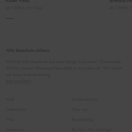
Pastel Vibes
Birthday P
Angebot
Angebot
ab 7,90€
ab 7,90€
(8,78€/100g)
(8,
15% Gutschein sichern
Willst du tolle Angebote und jede Menge Inspiration? Dann melde
dich für unseren Whatsapp-Newsletter an & sichere dir 15% Rabatt
auf deine erste Bestellung.
Jetzt anmelden!
AGB
Kundenservice
Datenschutz
Über uns
FAQ
Rezepteblog
Impressum
Backbox Abo kündigen