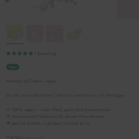
1 Bewertung
Vegan
Peaches 'nd Cream - vegan
ab 45€ versandkostenfrei | Versand innerhalb von 1-4 Werktagen
🌱 100 % vegan – voller Glanz, ganz ohne Kompromisse
🎨 Harmonische Farbkombi für deinen Wow-Moment
🌟 Ideal für Kuchen, Cupcakes, Cookies & Co.
Angebot
7,90€
(8,78€/100g)