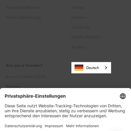
Versand & Retouren
Suchen
Widerrufsbelehrung
Karriere
Wholesale
HAPPY POINTS
Wishlist
Are you a Creator?
Deutsch
Join our Creator Family
Register
Log in