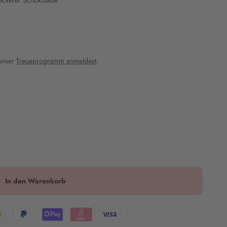
leckerer Schokolade
 unser
Treueprogramm anmeldest
.
In den Warenkorb