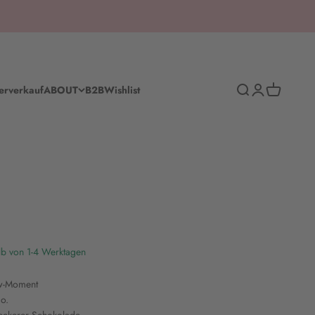
Suche
Anmelden
Warenkorb
erverkauf
ABOUT
B2B
Wishlist
lb von 1-4 Werktagen
w-Moment
o.