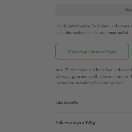
1 Kau
Hol dir jetzt kreative Backideen und unsere
hast oder nach neuen Inspirationen suchst – 
WhatsApp: Streusel-Tipps
Arrr! 🏴‍☠️ Komm mit auf hohe See und deko
schwarz, grau und weiß laden dich in die 
Leckereien zu wahren Schätzen werden.
Inhaltsstoffe
Nährwerte pro 100g