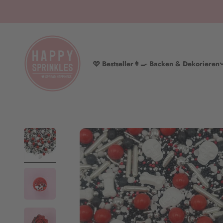
Zum Inhalt springen
HAPPY SPRINKLES | D2C
🩷 Bestseller
👩‍🍳 Backen & Dekorieren