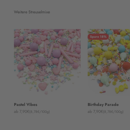
Weitere Streuselmixe
Spare 18%
Pastel Vibes
Birthday Parade
Angebot
Angebot
ab 7,90€
ab 7,90€
(8,78€/100g)
(8,78€/100g)