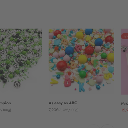
Sp
ampion
As easy as ABC
Mix
Angebot
Ang
7,90€
15,
€/100g)
(8,78€/100g)
Zurück
Vor