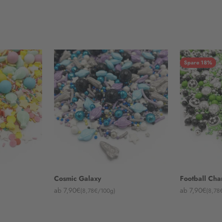
Spare 18%
Cosmic Galaxy
Football Ch
Angebot
Angebot
ab 7,90€
ab 7,90€
(8,78€/100g)
(8,78