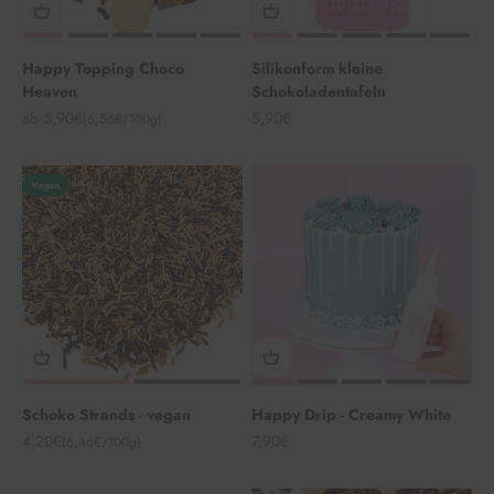
Happy Topping Choco
Silikonform kleine
Heaven
Schokoladentafeln
Angebot
Angebot
ab 5,90€
5,90€
(6,56€/100g)
Vegan
Schoko Strands - vegan
Happy Drip - Creamy White
Angebot
Angebot
4,20€
7,90€
(6,46€/100g)