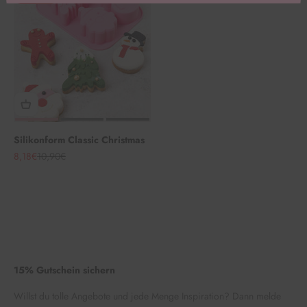
Silikonform Classic Christmas
Angebot
Regulärer Preis
8,18€
10,90€
15% Gutschein sichern
Willst du tolle Angebote und jede Menge Inspiration? Dann melde