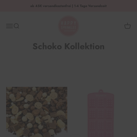
Zum Inhalt springen
ab 45€ versandkostenfrei | 1-4 Tage Versandzeit
HAPPY SPRINKLES | D2C
Menü
Suche
Waren
Schoko Kollektion