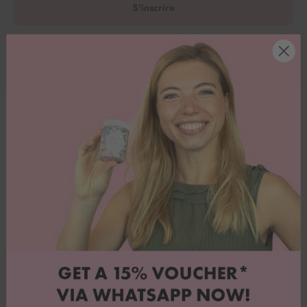
S'inscrire
S'inscrire
Obtenir un bon de 15%
Tu veux des offres exceptionnelles et beaucoup d'inspiration ? Alors
inscris-toi à notre newsletter Whatsapp & assure-toi une réduction de
15% sur ta première commande.
Inscrivez-vous maintenant !
CONDITIONS GÉNÉRALES
Service clientèle
DE VENTE
À propos de nous
Protection des données
Blog de recettes
FAQ