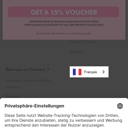
Résilier l'abonnement Backbox
Mentions légales
Rechercher
Expédition & retours
Carrière
Information sur le droit de
Vente en gros
rétractation
HAPPY POINTS
Wishlist
Êtes-vous un Créateur ?
Français
Rejoignez notre famille de
créateurs
Registre
Se connecter