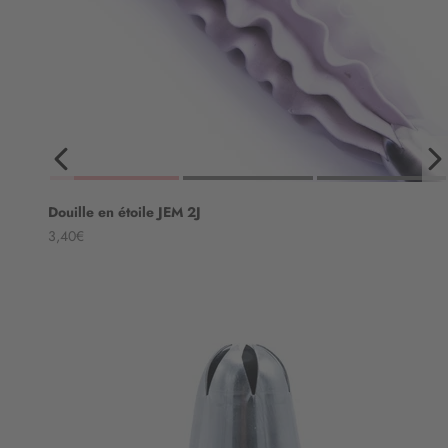
Douille en étoile JEM 2J
Angebot
3,40€