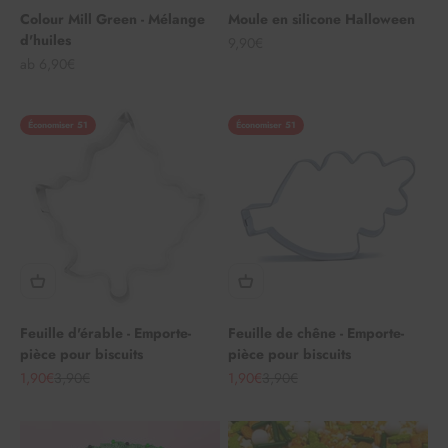
Colour Mill Green - Mélange
Moule en silicone Halloween
d'huiles
Angebot
9,90€
Angebot
ab 6,90€
Économiser 51
Économiser 51
Feuille d'érable - Emporte-
Feuille de chêne - Emporte-
pièce pour biscuits
pièce pour biscuits
Angebot
Regulärer Preis
Angebot
Regulärer Preis
1,90€
3,90€
1,90€
3,90€