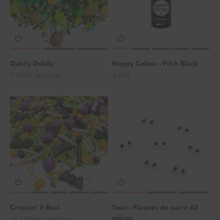
Oakily Dokily
Happy Colour - Pitch Black
Angebot
Angebot
7,90€
5,90€
(8,78€/100g)
Creepin' It Real
Yeux - Plaques de sucre 63
pièces
Angebot
ab 7,90€
(8,78€/100g)