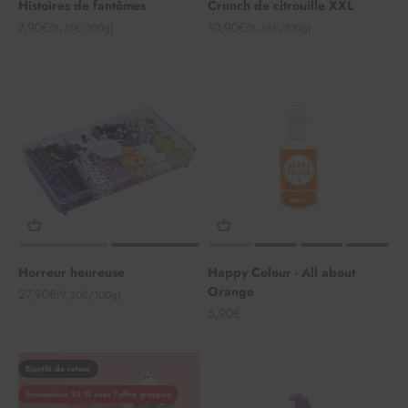
Histoires de fantômes
Crunch de citrouille XXL
Angebot
Angebot
7,90€
10,90€
(8,78€/100g)
(8,38€/100g)
Horreur heureuse
Happy Colour - All about
Orange
Angebot
27,90€
(9,30€/100g)
Angebot
5,90€
Bientôt de retour
Économisez 21 % avec l'offre groupée