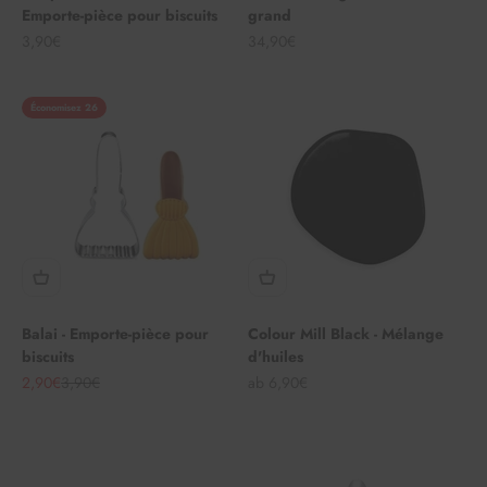
Emporte-pièce pour biscuits
grand
Angebot
Angebot
3,90€
34,90€
Économisez 26
Balai - Emporte-pièce pour
Colour Mill Black - Mélange
biscuits
d'huiles
Angebot
Regulärer Preis
Angebot
2,90€
3,90€
ab 6,90€