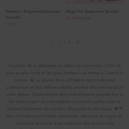
Denture - Emporte-pièce pour
Magic for Beginners Bundle
biscuits
Angebot
Regulärer Preis
26,90€
30,30€
Angebot
3,90€
1 / 2
Le plaisir de la pâtisserie au début de l'automne - il fait de
plus en plus froid et les jours invitent à se mettre à l'aise à la
maison. 🍃 Le plaisir de la pâtisserie automnale peut
commencer et des délices créatifs peuvent être réalisés pour
cette saison. Confectionne des chefs-d'œuvre uniques tout à
fait dans l'esprit de l'atmosphère automnale particulière et
célèbre Halloween de manière effrayante et délicieuse. 🍁☔
Des citrouilles aux feuilles d'automne, découvre la magie de
l'automne et donne à tes créations des accents très