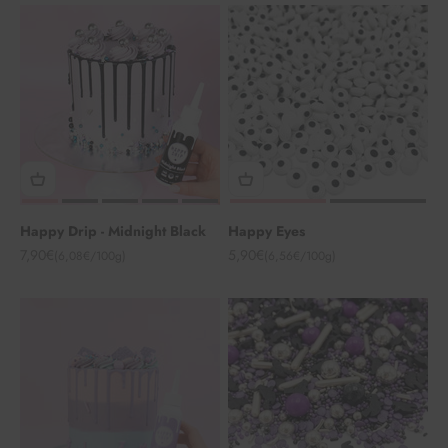
Happy Drip - Midnight Black
Happy Eyes
Angebot
Angebot
7,90€
5,90€
(6,08€/100g)
(6,56€/100g)