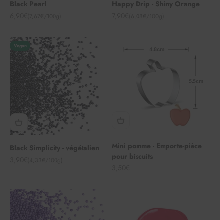
Black Pearl
Happy Drip - Shiny Orange
Angebot
Angebot
6,90€
7,90€
(7,67€/100g)
(6,08€/100g)
Vegan
Mini pomme - Emporte-pièce
Black Simplicity - végétalien
pour biscuits
Angebot
3,90€
(4,33€/100g)
Angebot
3,50€