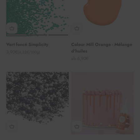
Vert foncé Simplicity
Colour Mill Orange - Mélange
d'huiles
Angebot
3,90€
(4,33€/100g)
Angebot
ab 6,90€