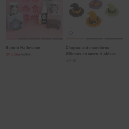
Bundle Halloween
Chapeaux de sorcières -
Gâteaux en sucre 4 pièces
Angebot
Regulärer Preis
39,90€
50,70€
Angebot
6,90€