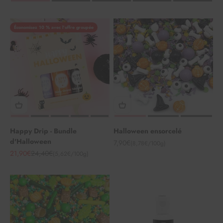
Économisez 10 % avec l'offre groupée
Happy Drip - Bundle
Halloween ensorcelé
d'Halloween
Angebot
7,90€
(8,78€/100g)
Angebot
Regulärer Preis
21,90€
24,40€
(5,62€/100g)