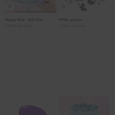
Happy Drip - Soft Lilac
Witch, please
Angebot
Angebot
7,90€
7,90€
(6,08€/100g)
(8,78€/100g)