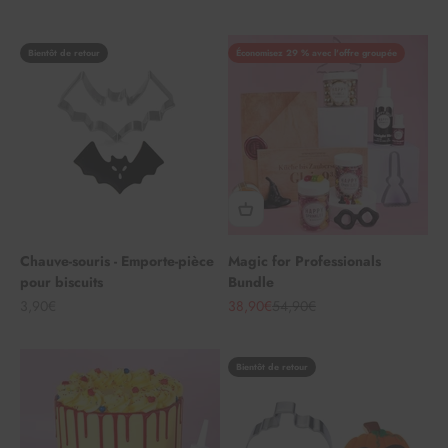
Bientôt de retour
Économisez 29 % avec l'offre groupée
Chauve-souris - Emporte-pièce
Magic for Professionals
pour biscuits
Bundle
Angebot
Angebot
Regulärer Preis
3,90€
38,90€
54,90€
Bientôt de retour