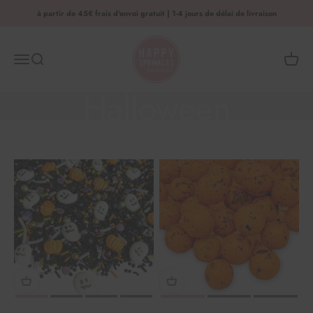
Aller au contenu
à partir de 45€ frais d'envoi gratuit | 1-4 jours de délai de livraison
HAPPY SPRINKLES | D2C
Automne &
Menu
Recherche
Panier 
Halloween