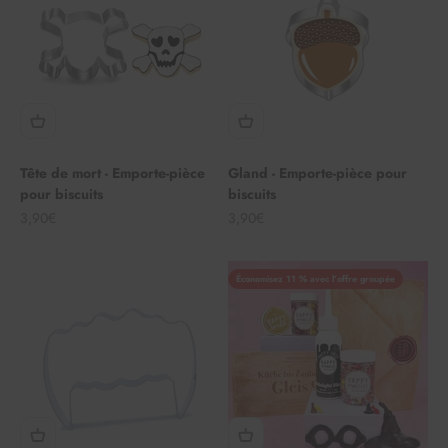
Tête de mort - Emporte-pièce
Gland - Emporte-pièce pour
pour biscuits
biscuits
Angebot
Angebot
3,90€
3,90€
Économisez 11 % avec l'offre groupée