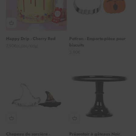
Happy Drip - Cherry Red
Potiron - Emporte-pièce pour
biscuits
Angebot
7,90€
(6,08€/100g)
Angebot
3,90€
Chapeau de sorcière -
Présentoir à gâteaux Noir