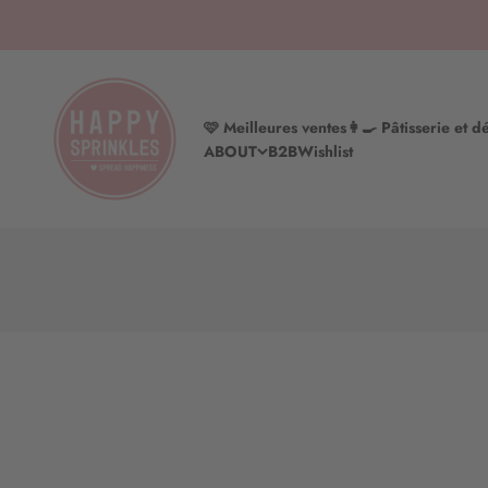
Aller au contenu
HAPPY SPRINKLES | D2C
🩷 Meilleures ventes
👩‍🍳 Pâtisserie et d
ABOUT
B2B
Wishlist