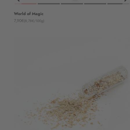
World of Magic
Angebot
7,90€
(8,78€/100g)