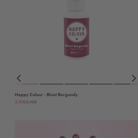
Happy Colour - Blunt Burgundy
Angebot
Regulärer Preis
3,90€
5,90€