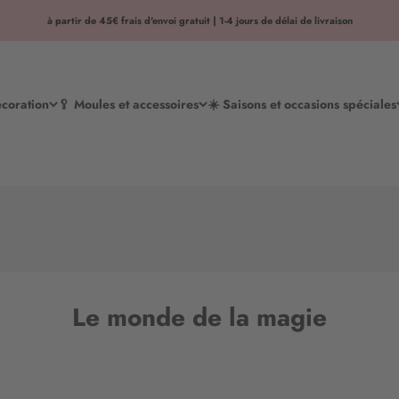
à partir de 45€ frais d'envoi gratuit | 1-4 jours de délai de livraison
écoration
🥄 Moules et accessoires
☀️ Saisons et occasions spéciales
Le monde de la magie