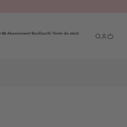
🍰 Abonnement Backbox
% Vente de stock
Recherche
S'inscrire
Panier d'ac