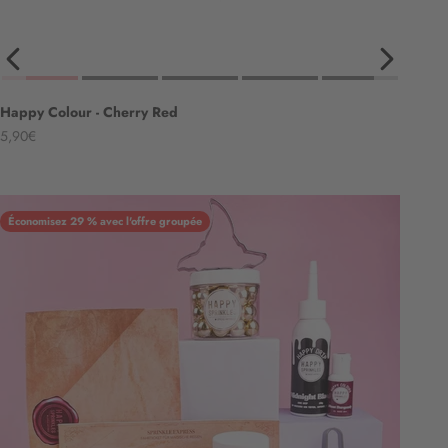
Happy Colour - Cherry Red
Angebot
5,90€
Économisez 29 % avec l'offre groupée