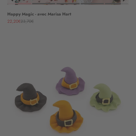
Happy Magic - avec Marisa Hart
Angebot
Regulärer Preis
22,20€
23,70€