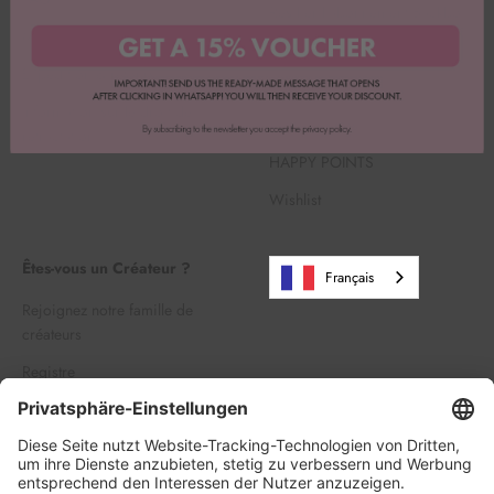
Résilier l'abonnement Backbox
Mentions légales
Rechercher
Expédition & retours
Carrière
Information sur le droit de
Vente en gros
rétractation
HAPPY POINTS
Wishlist
Êtes-vous un Créateur ?
Français
Rejoignez notre famille de
créateurs
Registre
Se connecter