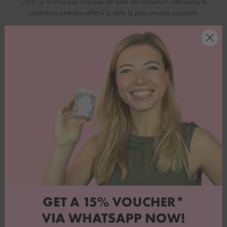
CGV. Si tu n'as pas indiqué de date de résiliation ultérieure, ta
résiliation prendra effet à la date la plus proche possible.
Obtenir un bon de 15%
Tu veux des offres exceptionnelles et beaucoup d'inspiration ? Alors
inscris-toi à notre newsletter Whatsapp & assure-toi une réduction de
15% sur ta première commande.
Inscrivez-vous maintenant !
CONDITIONS GÉNÉRALES
Service clientèle
DE VENTE
À propos de nous
Protection des données
Blog de recettes
FAQ