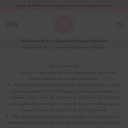
Aller au contenu
à partir de 45€ frais d'envoi gratuit | 1-4 jours de délai de livraison
HAPPY SPRINKLES | D2C
Menu
Recherche
Panier 
Résiliation de ton abonnement Happy Backbox
Tu peux remplir ici notre formulaire de résiliation
Veuillez noter que
Seuls toi ou des personnes autorisées peuvent résilier des
contrats établis à ton nom et à ton prénom.
Si tu as souscrit à différents modèles de Happy Box ou si tu as
plusieurs comptes clients chez Happy Sprinkles pour lesquels tu
souhaites résilier, merci de soumettre ta déclaration de résiliation
individuellement pour chaque Happy Backbox concernée et pour
chaque numéro de client à l'aide de ce formulaire.
Une résiliation est possible par écrit au plus tard un jour avant le
prélèvement et s'effectue selon les délais indiqués au point 6 de nos