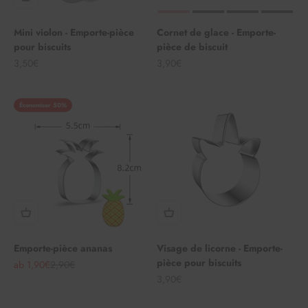
Mini violon - Emporte-pièce
Cornet de glace - Emporte-
pour biscuits
pièce de biscuit
Angebot
Angebot
3,50€
3,90€
Économiser 50%
Emporte-pièce ananas
Visage de licorne - Emporte-
pièce pour biscuits
Angebot
Regulärer Preis
ab 1,90€
2,90€
Angebot
3,90€