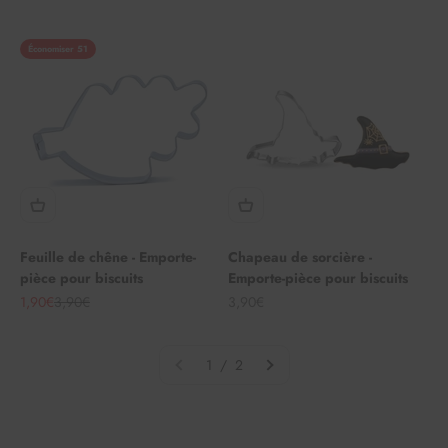
Économiser 51
Feuille de chêne - Emporte-
Chapeau de sorcière -
pièce pour biscuits
Emporte-pièce pour biscuits
Angebot
Regulärer Preis
Angebot
1,90€
3,90€
3,90€
1 / 2