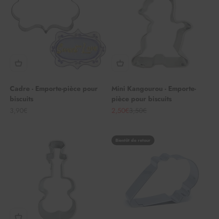
Cadre - Emporte-pièce pour
Mini Kangourou - Emporte-
biscuits
pièce pour biscuits
Angebot
Angebot
Regulärer Preis
3,90€
2,50€
3,50€
Bientôt de retour