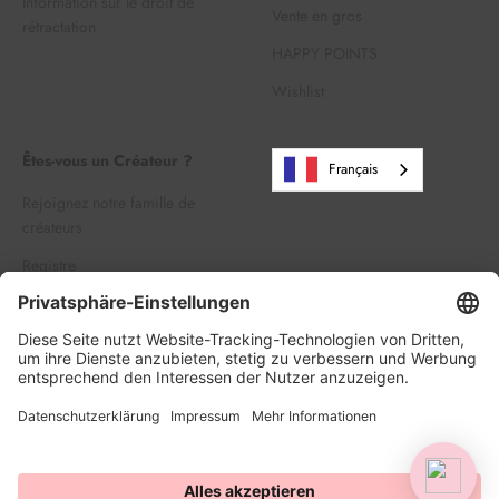
Information sur le droit de
Vente en gros
rétractation
HAPPY POINTS
Wishlist
Êtes-vous un Créateur ?
Français
Rejoignez notre famille de
créateurs
Registre
Se connecter