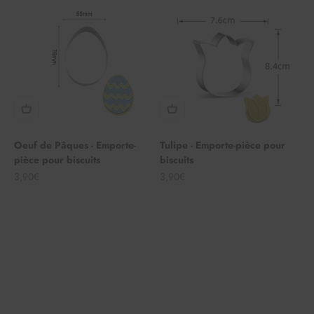
Oeuf de Pâques - Emporte-
Tulipe - Emporte-pièce pour
pièce pour biscuits
biscuits
Angebot
Angebot
3,90€
3,90€