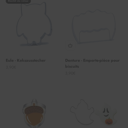
Bientôt de retour
Eule - Keksausstecher
Denture - Emporte-pièce pour
biscuits
Angebot
3,90€
Angebot
3,90€