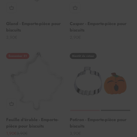
Gland - Emporte-pièce pour
Casper - Emporte-pièce pour
biscuits
biscuits
Angebot
Angebot
3,90€
2,90€
Économiser 51
Bientôt de retour
Feuille d'érable - Emporte-
Potiron - Emporte-pièce pour
pièce pour biscuits
biscuits
Angebot
Regulärer Preis
Angebot
1,90€
3,90€
3,90€