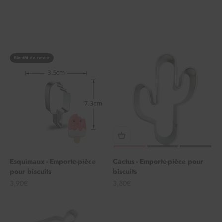
Bientôt de retour
Esquimaux - Emporte-pièce
Cactus - Emporte-pièce pour
pour biscuits
biscuits
Angebot
Angebot
3,90€
3,50€