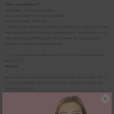
Délai d'expédition** :
Allemagne : 2-4 jours ouvrables
Union européenne : 6-7 jours ouvrables
Reste du monde : 10-14 jours
* Veuillez noter que dans certaines circonstances, il peut y avoir des
frais de douane/d'importation supplémentaires. Veuillez donc vous
renseigner au préalable auprès des douanes de votre pays pour
connaître la franchise correspondante.
** Les commandes passées à partir du 23.12 ne seront expédiées
que le 27.12.
Retours
Les produits non ouverts peuvent être retournés dans un délai de 14
jours sans indication de motif. Pour cela, utilise le formulaire de
rétractation suivant :
Modèle de formulaire de rétractation
(Si tu veux te rétracter, remplis ce formulaire et renvoie-le).
– À HAPPY SPRINKLES, Siemensstr. 24, 49770 Herzlake,
info@happysprinkles.com, Allemagne