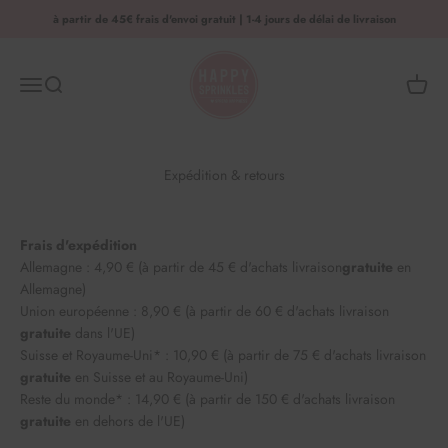
Aller au contenu
à partir de 45€ frais d'envoi gratuit | 1-4 jours de délai de livraison
HAPPY SPRINKLES | D2C
Menu
Recherche
Panier 
Expédition & retours
Frais d'expédition
Allemagne : 4,90 € (à partir de 45 € d'achats
livraison
gratuite
en
Allemagne)
Union européenne : 8,90 € (à partir de 60 € d'achats livraison
gratuite
dans l'UE)
Suisse et Royaume-Uni* : 10,90 € (à partir de 75 € d'achats livraison
gratuite
en Suisse et au Royaume-Uni)
Reste du monde* : 14,90 € (à partir de 150 € d'achats livraison
gratuite
en dehors de l'UE)