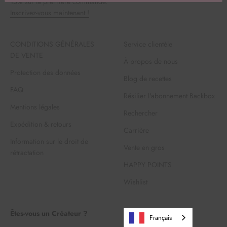
15% sur ta première commande.
Inscrivez-vous maintenant !
CONDITIONS GÉNÉRALES
Service clientèle
DE VENTE
À propos de nous
Protection des données
Blog de recettes
FAQ
Résilier l'abonnement Backbox
Mentions légales
Rechercher
Expédition & retours
Carrière
Information sur le droit de
Vente en gros
rétractation
HAPPY POINTS
Wishlist
Êtes-vous un Créateur ?
Français