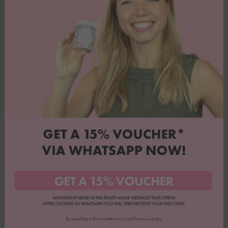
- Par la présente, je/nous (*) révoque(ons) le contrat que
j'ai/nous avons (*) conclu pour l'achat des marchandises
suivantes (*)/la fourniture du service suivant (*)
- Commandé le (*)/reçu le (*)
- Nom du/des consommateur(s)
- Adresse du/des consommateur(s)
- Signature du/des consommateur(s) (uniquement en cas de
communication sur papier)
- Date
(*) Biffer la mention inutile.
Veuillez noter que les frais de retour sont à la charge de l'acheteur.
Obtenir un bon de 15%
Tu veux des offres exceptionnelles et beaucoup d'inspiration ? Alors
inscris-toi à notre newsletter Whatsapp & assure-toi une réduction de