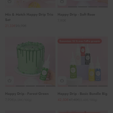
Mix & Match Happy Drip Trio
Happy Drip - Soft Rose
Set
Angebot
7,90€
Angebot
Regulärer Preis
21,33€
23,70€
Économisez 10 % avec l'offre groupée
Happy Drip - Forest Green
Happy Drip - Basic Bundle Big
Angebot
Angebot
Regulärer Preis
7,90€
42,50€
47,40€
(6,08€/100g)
(5,45€/100g)