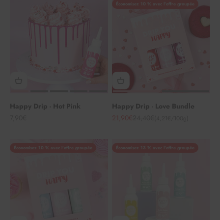
Économisez 10 % avec l'offre groupée
Happy Drip - Hot Pink
Happy Drip - Love Bundle
Angebot
Angebot
Regulärer Preis
7,90€
21,90€
24,40€
(4,21€/100g)
Économisez 10 % avec l'offre groupée
Économisez 13 % avec l'offre groupée