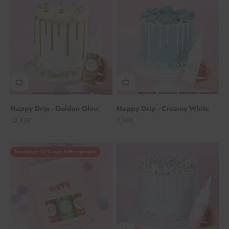
Happy Drip - Golden Glow
Happy Drip - Creamy White
Angebot
Angebot
12,90€
7,90€
Économisez 10 % avec l'offre groupée