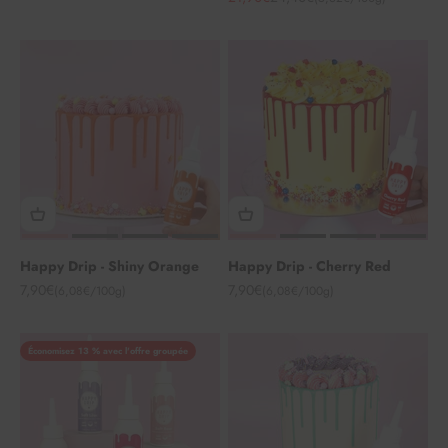
Happy Drip - Shiny Orange
Happy Drip - Cherry Red
Angebot
Angebot
7,90€
7,90€
(6,08€/100g)
(6,08€/100g)
Économisez 13 % avec l'offre groupée