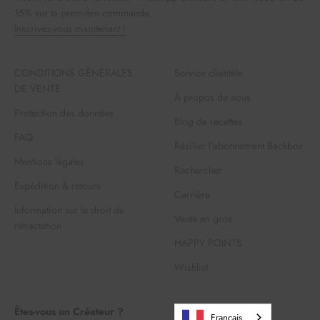
15% sur ta première commande.
Inscrivez-vous maintenant !
CONDITIONS GÉNÉRALES
Service clientèle
DE VENTE
À propos de nous
Protection des données
Blog de recettes
FAQ
Résilier l'abonnement Backbox
Mentions légales
Rechercher
Expédition & retours
Carrière
Information sur le droit de
Vente en gros
rétractation
HAPPY POINTS
Wishlist
Êtes-vous un Créateur ?
Français