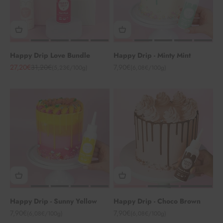
Happy Drip Love Bundle
Happy Drip - Minty Mint
Angebot
Regulärer Preis
Angebot
27,20€
31,20€
7,90€
(5,23€/100g)
(6,08€/100g)
Happy Drip - Sunny Yellow
Happy Drip - Choco Brown
Angebot
Angebot
7,90€
7,90€
(6,08€/100g)
(6,08€/100g)