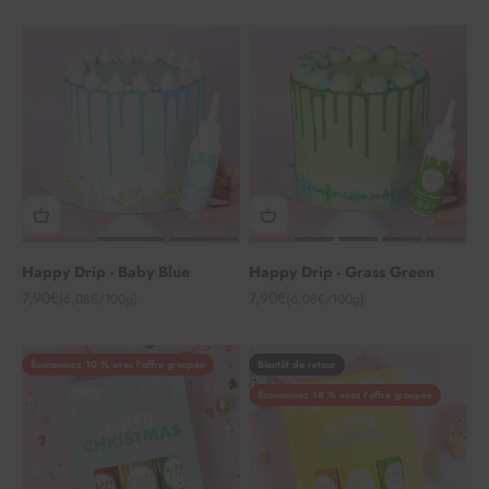
Happy Drip - Baby Blue
Happy Drip - Grass Green
Angebot
Angebot
7,90€
7,90€
(6,08€/100g)
(6,08€/100g)
Économisez 10 % avec l'offre groupée
Bientôt de retour
Économisez 18 % avec l'offre groupée