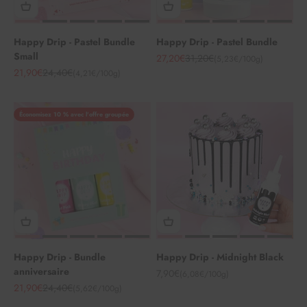
Happy Drip - Pastel Bundle
Happy Drip - Pastel Bundle
Small
Angebot
Regulärer Preis
27,20€
31,20€
(5,23€/100g)
Angebot
Regulärer Preis
21,90€
24,40€
(4,21€/100g)
Économisez 10 % avec l'offre groupée
Happy Drip - Bundle
Happy Drip - Midnight Black
anniversaire
Angebot
7,90€
(6,08€/100g)
Angebot
Regulärer Preis
21,90€
24,40€
(5,62€/100g)