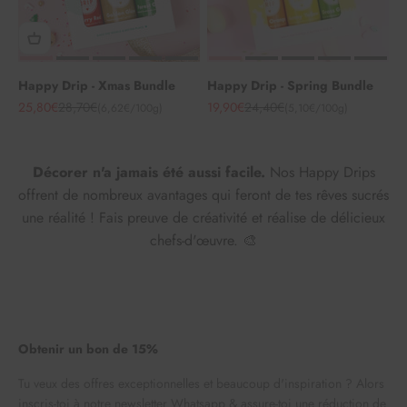
Happy Drip - Xmas Bundle
Happy Drip - Spring Bundle
Angebot
Regulärer Preis
Angebot
Regulärer Preis
25,80€
28,70€
19,90€
24,40€
(6,62€/100g)
(5,10€/100g)
Décorer n'a jamais été aussi facile.
Nos Happy Drips
offrent de nombreux avantages qui feront de tes rêves sucrés
une réalité ! Fais preuve de créativité et réalise de délicieux
chefs-d'œuvre. 🎨
Obtenir un bon de 15%
Tu veux des offres exceptionnelles et beaucoup d'inspiration ? Alors
inscris-toi à notre newsletter Whatsapp & assure-toi une réduction de