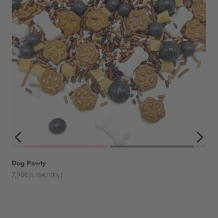
Dog Pawty
Angebot
7,90€
(8,78€/100g)