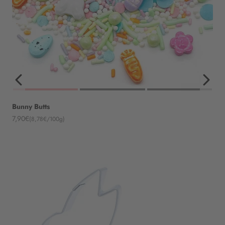
Bunny Butts
Angebot
7,90€
(8,78€/100g)