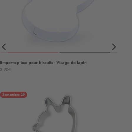
Emporte-pièce pour biscuits - Visage de lapin
Angebot
3,90€
Économisez 29