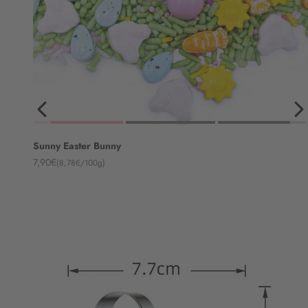
Sunny Easter Bunny
Angebot
7,90€
(8,78€/100g)