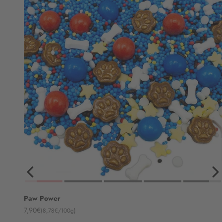
Paw Power
Angebot
7,90€
(8,78€/100g)