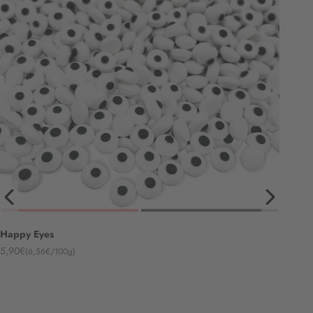
Happy Eyes
Angebot
5,90€
(6,56€/100g)