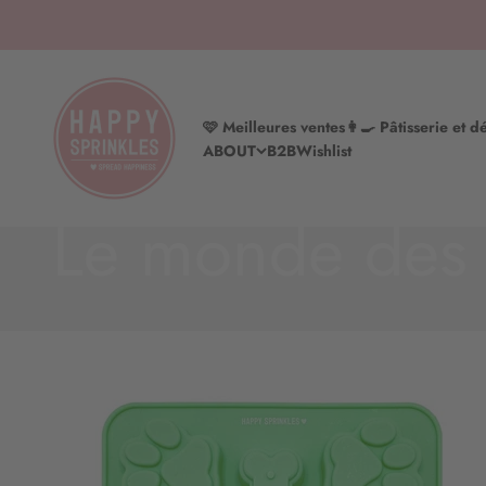
Aller au contenu
HAPPY SPRINKLES | D2C
🩷 Meilleures ventes
👩‍🍳 Pâtisserie et d
ABOUT
B2B
Wishlist
Notre charmante
Le monde des