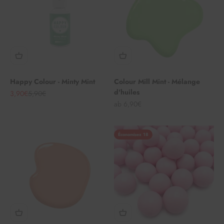
Happy Colour - Minty Mint
Colour Mill Mint - Mélange
d'huiles
Angebot
Regulärer Preis
3,90€
5,90€
Angebot
ab 6,90€
Économisez 18