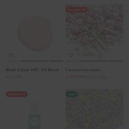
Économiser 25
Blush Colour Mill - Oil Blend
I scream ice cream
Angebot
Angebot
Regulärer Preis
ab 6,90€
5,90€
7,90€
(6,56€/100g)
Économisez 17
Vegan