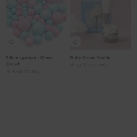
Fille ou garçon ! Choco
Fluffy Cream Vanilla
Crunch
Angebot
ab 6,40€
(3,20€/100g)
Angebot
10,90€
(8,07€/100g)