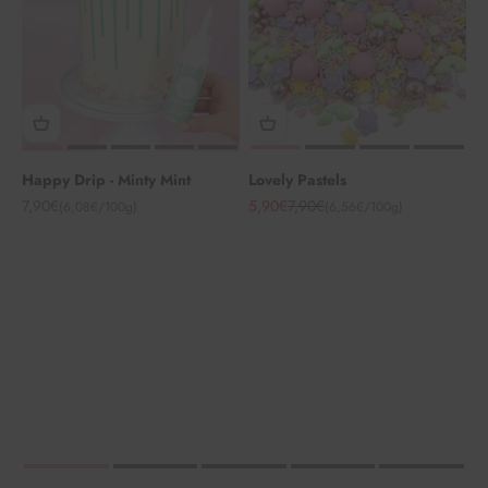
Happy Drip - Minty Mint
Lovely Pastels
Angebot
Angebot
Regulärer Preis
7,90€
5,90€
7,90€
(6,08€/100g)
(6,56€/100g)