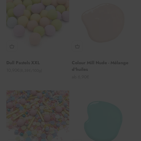
Dull Pastels XXL
Colour Mill Nude - Mélange
d'huiles
Angebot
10,90€
(8,38€/100g)
Angebot
ab 6,90€