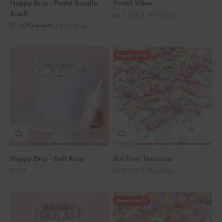
Happy Drip - Pastel Bundle
Pastel Vibes
Small
Angebot
ab 7,90€
(8,78€/100g)
Angebot
Regulärer Preis
21,90€
24,40€
(4,21€/100g)
Économisez 18
Happy Drip - Soft Rose
But First, Unicorns
Angebot
Angebot
7,90€
ab 7,90€
(8,78€/100g)
Économiser 25