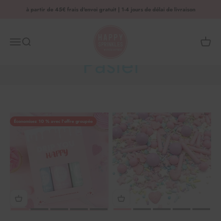
Aller au contenu
à partir de 45€ frais d'envoi gratuit | 1-4 jours de délai de livraison
HAPPY SPRINKLES | D2C
Menu
Recherche
Panier 
Pastel
Économisez 10 % avec l'offre groupée