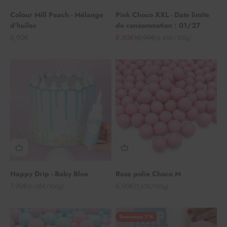
Colour Mill Peach - Mélange
Pink Choco XXL - Date limite
d'huiles
de consommation : 01/27
Angebot
Angebot
Regulärer Preis
6,90€
8,90€
10,90€
(6,85€/100g)
Happy Drip - Baby Blue
Rose polie Choco M
Angebot
Angebot
7,90€
6,90€
(6,08€/100g)
(7,67€/100g)
Économisez 7 %