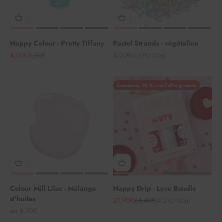
Happy Colour - Pretty Tiffany
Pastel Strands - végétalien
Angebot
Regulärer Preis
Angebot
4,90€
5,90€
4,20€
(4,67€/100g)
Économisez 10 % avec l'offre groupée
Colour Mill Lilac - Mélange
Happy Drip - Love Bundle
d'huiles
Angebot
Regulärer Preis
21,90€
24,40€
(4,21€/100g)
Angebot
ab 6,90€