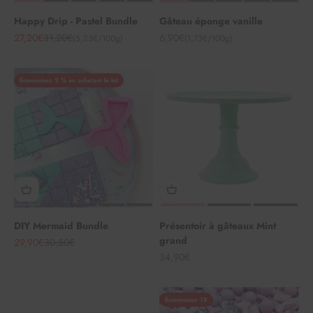
Happy Drip - Pastel Bundle
Gâteau éponge vanille
Angebot
Regulärer Preis
Angebot
27,20€
31,20€
6,90€
(5,23€/100g)
(1,73€/100g)
Économisez 2 % en achetant le lot
DIY Mermaid Bundle
Présentoir à gâteaux Mint
grand
Angebot
Regulärer Preis
29,90€
30,50€
Angebot
34,90€
Économisez 18