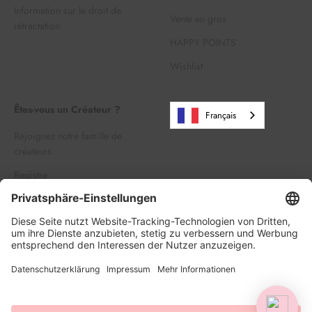
Information sur le droit de
Vente en gros
rétractation
HAPPY POINTS
Wishlist
Êtes-vous un Créateur ?
Français
Rejoignez notre famille de
créateurs
Registre
Se connecter