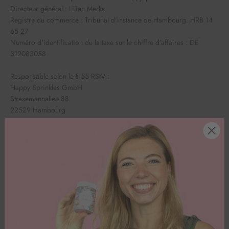
Directeur général : Lilian Merks
Registre du commerce : Tribunal d'instance de Hambourg, HRB 14
65 27
Numéro d'identification de la taxe sur le chiffre d'affaires : DE
312083058
Responsable selon le § 55 RStV :
Happy Sprinkles GmbH
Stresemannallee 88
22529 Hambourg
La Commission européenne met à disposition une plateforme de
règlement en ligne des litiges (RLL) que vous trouverez ici
https://ec.europa.eu/consumers/odr/.
Nous ne sommes pas tenus de participer à une procédure de
règlement des litiges devant un organisme de conciliation des
consommateurs et ne sommes pas disposés à le faire.
Mentions légales
créées avec le rédacteur juridique
de Trusted Shops
en coopération avec
Wilde Beuger Solmecke Rechtsanwälte
.