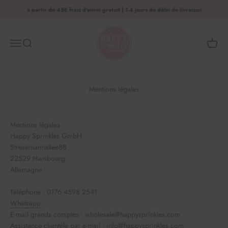
Aller au contenu
à partir de 45€ frais d'envoi gratuit | 1-4 jours de délai de livraison
HAPPY SPRINKLES | D2C
Menu
Recherche
Panier 
Mentions légales
Mentions légales
Happy Sprinkles GmbH
Stresemannallee
88
22529 Hambourg
Allemagne
Téléphone : 0176 4598 2541
Whatsapp
E-mail grands comptes : wholesale@happysprinkles.com
Assistance clientèle par e-mail : info@happysprinkles.com