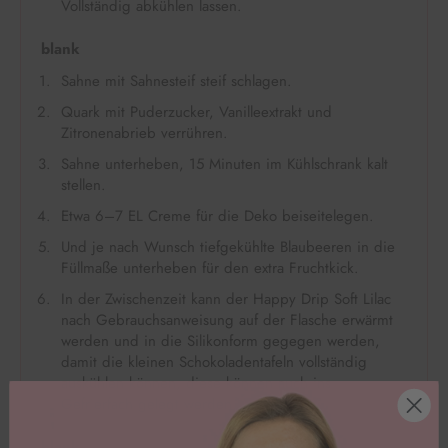
Vollständig abkühlen lassen.
blank
Sahne mit Sahnesteif steif schlagen.
Quark mit Puderzucker, Vanilleextrakt und
Zitronenabrieb verrühren.
Sahne unterheben, 15 Minuten im Kühlschrank kalt
stellen.
Etwa 6–7 EL Creme für die Deko beiseitelegen.
Und je nach Wunsch tiefgekühlte Blaubeeren in die
Füllmaße unterheben für den extra Fruchtkick.
In der Zwischenzeit kann der Happy Drip Soft Lilac
nach Gebrauchsanweisung auf der Flasche erwärmt
werden und in die Silikonform gegegen werden,
damit die kleinen Schokoladentafeln vollständig
auskühlen können, diese können auch ins
Gefrierfach gelegt werden.
blank