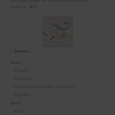
und super einfach mit unserer Schritt-für-Schritt-
Anleitung. 🫐🍰
Zutaten
blank
2 Eiweiß
60g Zucker
Lebensmittelfarbe Colour Mill Grape
60g Mehl
blank
4 Eier