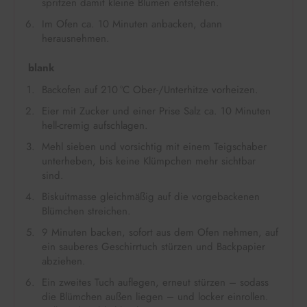
spritzen damit kleine Blumen entstehen.
Im Ofen ca. 10 Minuten anbacken, dann
herausnehmen.
blank
Backofen auf 210 °C Ober-/Unterhitze vorheizen.
Eier mit Zucker und einer Prise Salz ca. 10 Minuten
hell-cremig aufschlagen.
Mehl sieben und vorsichtig mit einem Teigschaber
unterheben, bis keine Klümpchen mehr sichtbar
sind.
Biskuitmasse gleichmäßig auf die vorgebackenen
Blümchen streichen.
9 Minuten backen, sofort aus dem Ofen nehmen, auf
ein sauberes Geschirrtuch stürzen und Backpapier
abziehen.
Ein zweites Tuch auflegen, erneut stürzen – sodass
die Blümchen außen liegen – und locker einrollen.