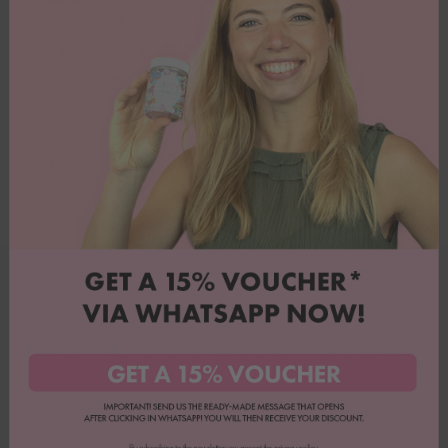
Biskuit vorsichtig entrollen, mit der Creme
bestreichen belegen.
Von der kurzen Seite her aufrollen.
Mit restlicher Creme, frischen Heidelbeeren, den
kleinen Schokoladentafeln und Happy Sprinkles
dekorieren. 💙
Biskuitrolle
Blaubeer-Biskuitrolle
mit Blumenmuster