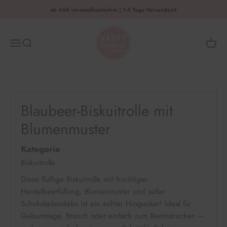
Zum Inhalt springen
ab 45€ versandkostenfrei | 1-4 Tage Versandzeit
HAPPY SPRINKLES | D2C
Menü
Suche
Waren
Blaubeer-Biskuitrolle mit
Blumenmuster
Kategorie
Biskuitrolle
Diese fluffige Biskuitrolle mit fruchtiger
Heidelbeerfüllung, Blumenmuster und süßer
Schokoladendeko ist ein echter Hingucker! Ideal für
Geburtstage, Brunch oder einfach zum Beeindrucken –