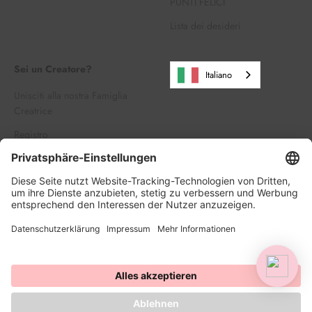
PUNTI FELICI
Lista dei desideri
Sei un Creatore?
Italiano
Unisciti alla nostra Famiglia
Creatrice
Registro
Accedi
© 2026, HAPPY SPRINKLES D2C. Realizzato da Shopify