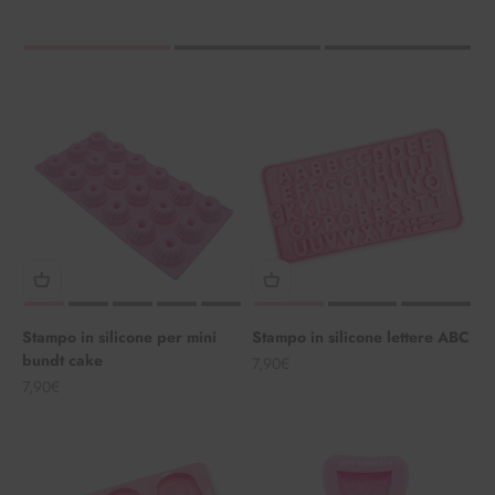
Stampo in silicone per mini
Stampo in silicone lettere ABC
bundt cake
Angebot
7,90€
Angebot
7,90€