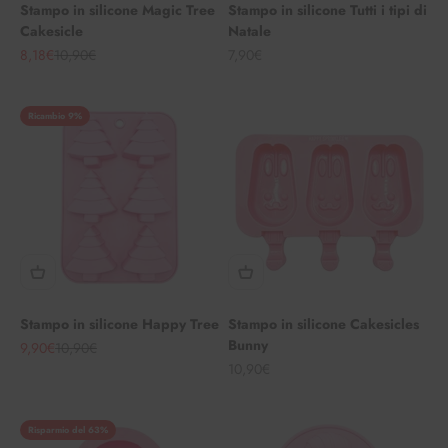
Stampo in silicone Magic Tree
Stampo in silicone Tutti i tipi di
Cakesicle
Natale
Angebot
Regulärer Preis
Angebot
8,18€
10,90€
7,90€
Ricambio 9%
Stampo in silicone Happy Tree
Stampo in silicone Cakesicles
Bunny
Angebot
Regulärer Preis
9,90€
10,90€
Angebot
10,90€
Risparmio del 63%