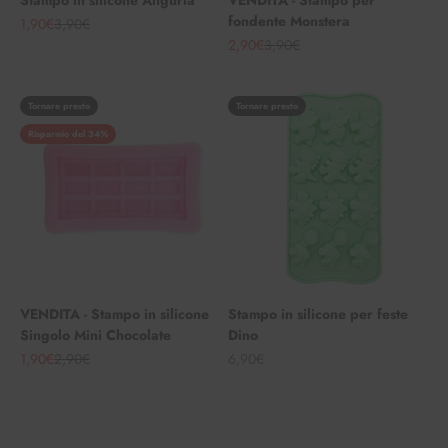
Stampo in silicone Anguria
VENDITA - Stampo per
fondente Monstera
Angebot
Regulärer Preis
1,90€
3,90€
Angebot
Regulärer Preis
2,90€
3,90€
Tornare presto
Tornare presto
Risparmio del 34%
VENDITA - Stampo in silicone
Stampo in silicone per feste
Singolo Mini Chocolate
Dino
Angebot
Regulärer Preis
Angebot
1,90€
2,90€
6,90€