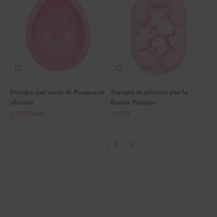
Stampo per uova di Pasqua in
Stampo in silicone per la
silicone
Buona Pasqua
Angebot
Regulärer Preis
Angebot
2,90€
7,90€
10,90€
1 / 2