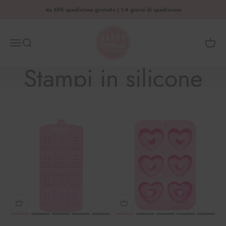
Vai al contenuto
da 60€ spedizione gratuita | 1-4 giorni di spedizione
HAPPY SPRINKLES | D2C
Menu
Ricerca
Cestino
Stampi in silicone