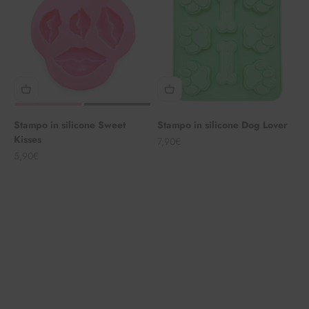
Stampo in silicone Sweet
Stampo in silicone Dog Lover
Kisses
Angebot
7,90€
Angebot
5,90€