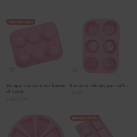
Risparmiare il 25%
Stampo in silicone per bombe
Stampo in silicone per muffin
di Natale
Angebot
10,90€
Angebot
Regulärer Preis
5,92€
7,90€
Risparmio del 43%