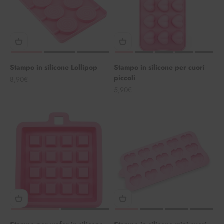
Stampo in silicone Lollipop
Stampo in silicone per cuori
piccoli
Angebot
8,90€
Angebot
5,90€