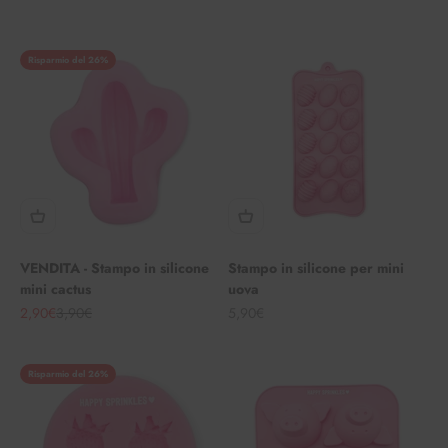
Risparmio del 26%
VENDITA - Stampo in silicone
Stampo in silicone per mini
mini cactus
uova
Angebot
Regulärer Preis
Angebot
2,90€
3,90€
5,90€
Risparmio del 26%