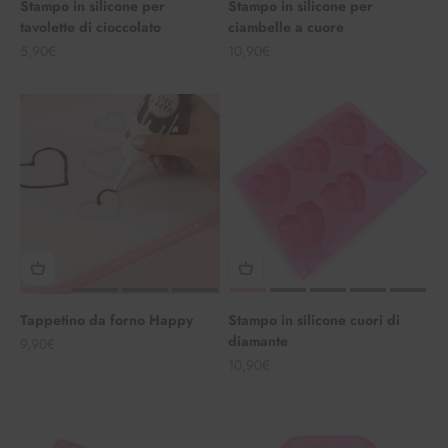
Stampo in silicone per
Stampo in silicone per
tavolette di cioccolato
ciambelle a cuore
Angebot
Angebot
5,90€
10,90€
Tappetino da forno Happy
Stampo in silicone cuori di
diamante
Angebot
9,90€
Angebot
10,90€