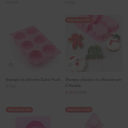
Angebot
Angebot
10,90€
9,90€
Risparmiare il 25%
Stampo in silicone Cake Puck
Stampo classico in silicone per
il Natale
Angebot
8,90€
Angebot
Regulärer Preis
8,18€
10,90€
Risparmio del 34%
Risparmiare il 25%