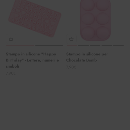
Stampo in silicone "Happy
Stampo in silicone per
Birthday" - Lettere, numeri e
Chocolate Bomb
simboli
Angebot
7,90€
Angebot
7,90€