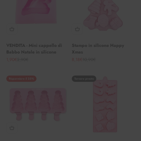
VENDITA - Mini cappello di
Stampo in silicone Happy
Babbo Natale in silicone
Xmas
Angebot
Regulärer Preis
Angebot
Regulärer Preis
1,90€
2,90€
8,18€
10,90€
Risparmiare il 25%
Tornare presto