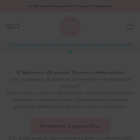
Vai al contenuto
da 60€ spedizione gratuita | 1-4 giorni di spedizione
HAPPY SPRINKLES | D2C
Menu
Ricerca
Cestino
✨ I grandi sogni di cottura hanno bisogno di grandi crumble
🧁
Il nostro Shop per i
grandi clienti
🛒 Spolverare alla grande. Cuocere in modo audace.
Siete un panettiere, un pasticcere, un rivenditore o un key account
creativo?
E poi si colora: i nostri insoliti zuccherini, le gocce e le decorazioni
preferite sono disponibili anche in grande formato, perfetti per
pasticcerie, caffetterie, concept store o per il vostro marchio.
Direttamente al negozio Shop
(incl. prezzi graduati, login rivenditore e glitter in confezione bulk)