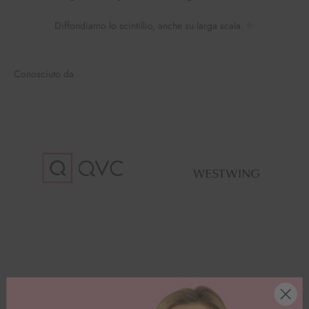
Diffondiamo lo scintillio, anche su larga scala. ✨
Conosciuto da