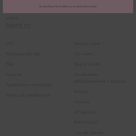
Volete grandi offerte e tanta ispirazione? Allora iscrivetevi alla nostra
newsletter Whatsapp e ottenete il 15% di sconto sul vostro primo
ordine.
Registrati ora!
GTC
Servizio clienti
Protezione dei dati
Chi siamo
FAQ
Blog di ricette
Impronta
Annullamento
dell'abbonamento a Backbox
Spedizione e restituzione
Ricerca
Politica di cancellazione
Carriera
All'ingrosso
PUNTI FELICI
Lista dei desideri