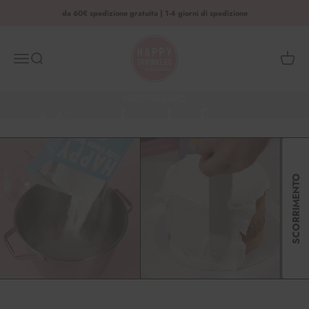
Vai al contenuto
da 60€ spedizione gratuita | 1-4 giorni di spedizione
HAPPY SPRINKLES | D2C
Menu
Ricerca
Cestino
NUOVISSIMO
Miscele da forno
SCORRIMENTO