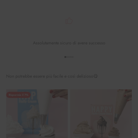
Assolutamente sicuro di avere successo
Vai all'elemento 1
Vai all'elemento 2
Vai all'elemento 3
Vai all'elemento 4
Vai all'elemento 5
Non potrebbe essere più facile e così delizioso😋
Risparmia il 7%