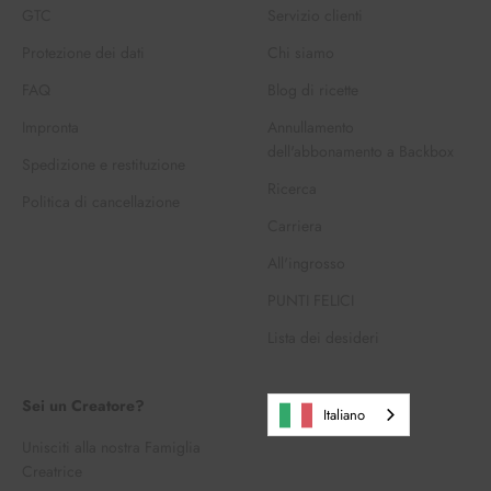
GTC
Servizio clienti
Protezione dei dati
Chi siamo
FAQ
Blog di ricette
Impronta
Annullamento
dell'abbonamento a Backbox
Spedizione e restituzione
Ricerca
Politica di cancellazione
Carriera
All'ingrosso
PUNTI FELICI
Lista dei desideri
Sei un Creatore?
Italiano
Unisciti alla nostra Famiglia
Creatrice