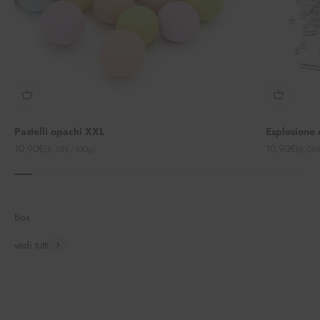
Pastelli opachi XXL
Esplosione 
Angebot
Angebot
10,90€
10,90€
(8,38€/100g)
(6,06
Box
vedi tutti