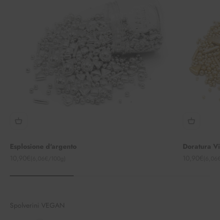
Esplosione d'argento
Doratura V
Angebot
Angebot
10,90€
10,90€
(6,06€/100g)
(6,06
Spolverini VEGAN