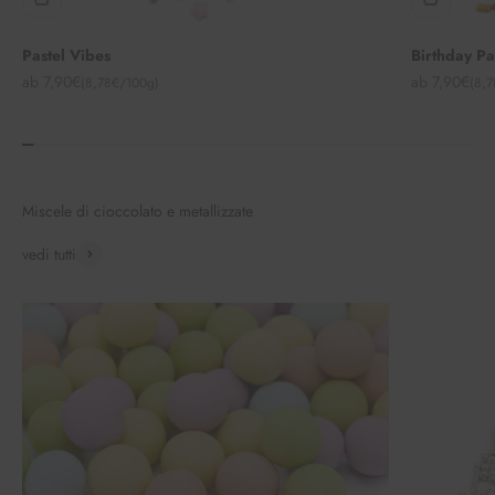
Pastel Vibes
Birthday P
Angebot
Angebot
ab 7,90€
ab 7,90€
(8,78€/100g)
(8,
Miscele di cioccolato e metallizzate
vedi tutti