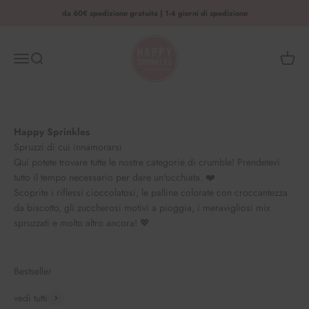
Vai al contenuto
da 60€ spedizione gratuita | 1-4 giorni di spedizione
HAPPY SPRINKLES | D2C
Menu
Ricerca
Cestino
Happy Sprinkles
Spruzzi di cui innamorarsi
Qui potete trovare tutte le nostre categorie di crumble! Prendetevi
tutto il tempo necessario per dare un'occhiata. ❤️
Scoprite i riflessi cioccolatosi, le palline colorate con croccantezza
da biscotto, gli zuccherosi motivi a pioggia, i meravigliosi mix
spruzzati e molto altro ancora! 💖
Bestseller
vedi tutti