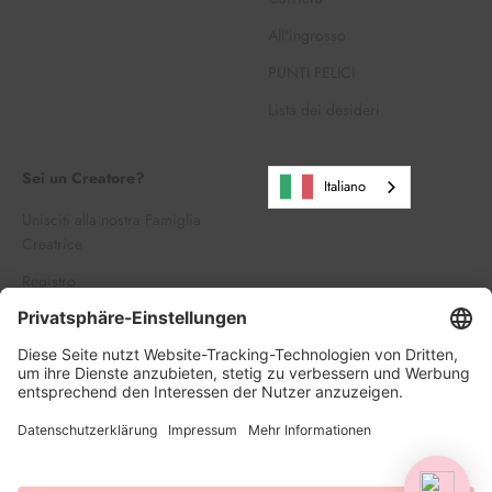
All'ingrosso
PUNTI FELICI
Lista dei desideri
Sei un Creatore?
Italiano
Unisciti alla nostra Famiglia
Creatrice
Registro
Accedi