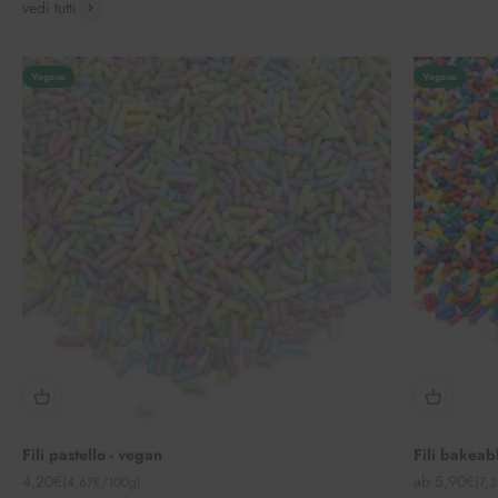
vedi tutti
Vegano
Vegano
Fili pastello - vegan
Fili bakeabl
Angebot
Angebot
4,20€
ab 5,90€
(4,67€/100g)
(7,