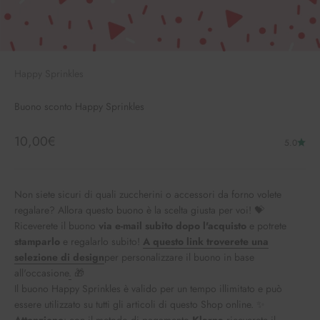
Happy Sprinkles
Buono sconto Happy Sprinkles
Angebot
10,00€
5.0
Non siete sicuri di quali zuccherini o accessori da forno volete
regalare? Allora questo buono è la scelta giusta per voi! 💝
Riceverete il buono
via e-mail subito dopo l'acquisto
e potrete
stamparlo
e regalarlo subito!
A questo link troverete una
selezione di design
per personalizzare il buono in base
all'occasione
.
🎁
Il buono Happy Sprinkles è valido per un tempo illimitato e può
essere utilizzato su tutti gli articoli di questo Shop online. ✨
Attenzione
: con il metodo di pagamento
Klarna
riceverete il