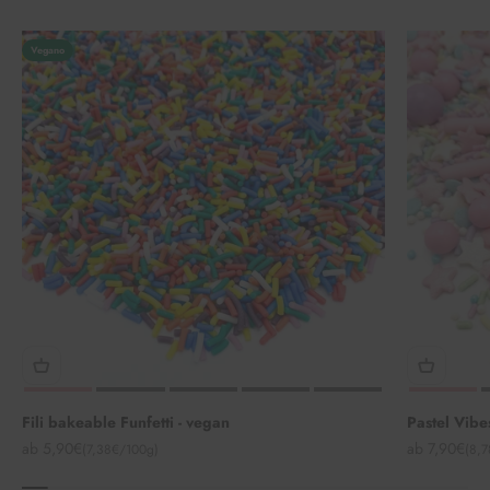
Vegano
Fili bakeable Funfetti - vegan
Pastel Vibe
Angebot
Angebot
ab 5,90€
ab 7,90€
(7,38€/100g)
(8,