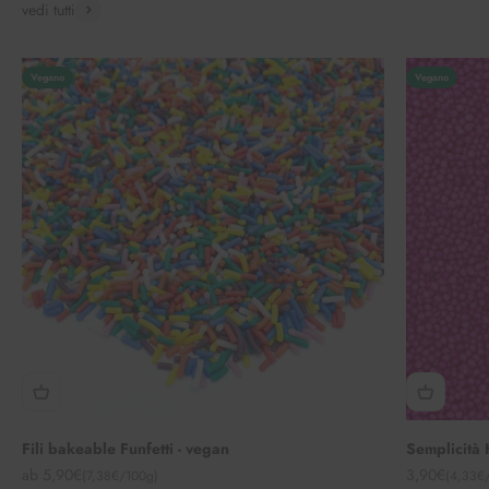
vedi tutti
Vegano
Vegano
Fili bakeable Funfetti - vegan
Semplicità 
Angebot
Angebot
ab 5,90€
3,90€
(7,38€/100g)
(4,33€