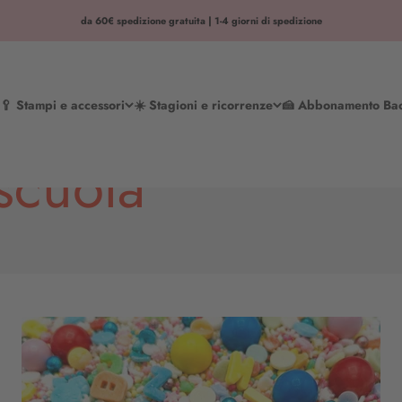
da 60€ spedizione gratuita | 1-4 giorni di spedizione
🥄 Stampi e accessori
☀️ Stagioni e ricorrenze
🍰 Abbonamento Ba
 scuola