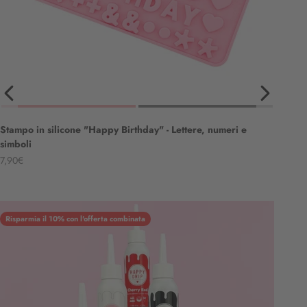
Stampo in silicone "Happy Birthday" - Lettere, numeri e
simboli
Angebot
7,90€
Risparmia il 10% con l'offerta combinata