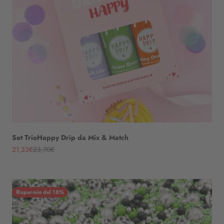
Set TrioHappy Drip da Mix & Match
Angebot
Regulärer Preis
21,33€
23,70€
Risparmio del 18%