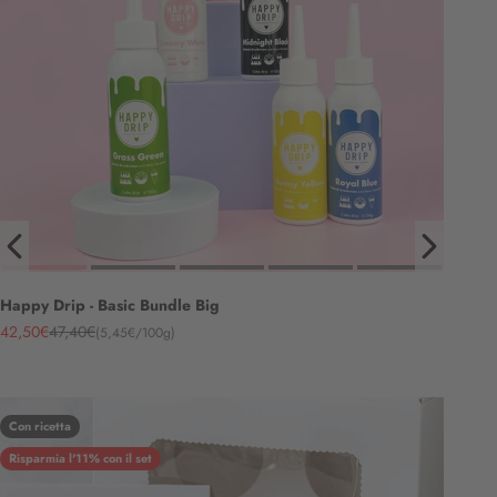
Happy Drip - Basic Bundle Big
Angebot
Regulärer Preis
42,50€
47,40€
(5,45€/100g)
Con ricetta
Risparmia l'11% con il set