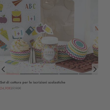
Set di cottura per le iscrizioni scolastiche
Angebot
Regulärer Preis
24,90€
27,90€