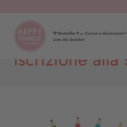
Vai al contenuto
HAPPY SPRINKLES | D2C
🩷 Bestseller
👩‍🍳 Cucina e decorazioni
Lista dei desideri
Iscrizione alla