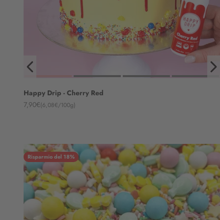
Happy Drip - Cherry Red
Angebot
7,90€
(6,08€/100g)
Risparmio del 18%