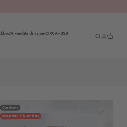
ckbox
% vendita di azioni
CIRCA
B2B
Ricerca
Accedi
Cestino del
Con ricetta
Risparmia l'11% con il set