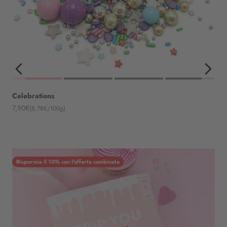
Celebrations
Angebot
7,90€
(8,78€/100g)
Risparmia il 10% con l'offerta combinata