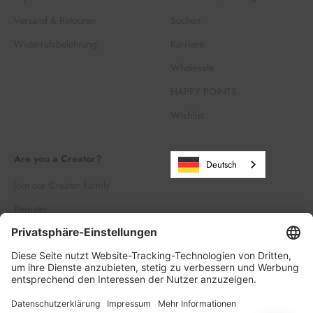
Versand & Retouren
Suchen
Widerrufsbelehrung
Karriere
Wholesale
HAPPY POINTS
Wishlist
Are you a Creator?
Deutsch
Join our Creator Family
Register
Log in