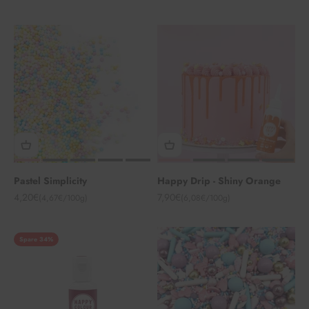
Pastel Simplicity
Happy Drip - Shiny Orange
Angebot
Angebot
4,20€
7,90€
(4,67€/100g)
(6,08€/100g)
Spare 34%