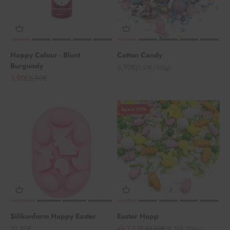
Happy Colour - Blunt
Cotton Candy
Burgundy
Angebot
6,90€
(7,67€/100g)
Angebot
Regulärer Preis
3,90€
5,90€
Spare 30%
Silikonform Happy Easter
Easter Hopp
Angebot
Angebot
Regulärer Preis
10,90€
ab 7,63€
10,90€
(8,78€/100g)