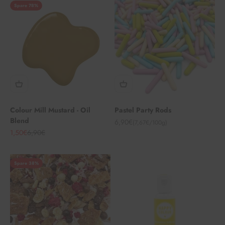
Spare 78%
Colour Mill Mustard - Oil
Pastel Party Rods
Blend
Angebot
6,90€
(7,67€/100g)
Angebot
Regulärer Preis
1,50€
6,90€
Spare 38%