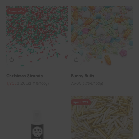
Spare 41%
Christmas Strands
Bunny Butts
Angebot
Regulärer Preis
Angebot
1,90€
3,20€
7,90€
(2,11€/100g)
(8,78€/100g)
Spare 29%