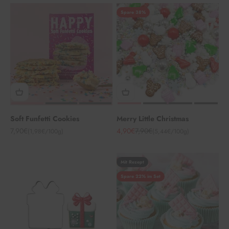
Spare 38%
Soft Funfetti Cookies
Merry Little Christmas
Angebot
Angebot
Regulärer Preis
7,90€
4,90€
7,90€
(1,98€/100g)
(5,44€/100g)
Mit Rezept
Spare 22% im Set