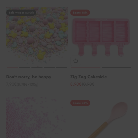
Bald wieder zurück
Spare 18%
Don't worry, be hoppy
Zig Zag Cakesicle
Angebot
Angebot
Regulärer Preis
7,90€
8,90€
10,90€
(8,78€/100g)
Spare 38%