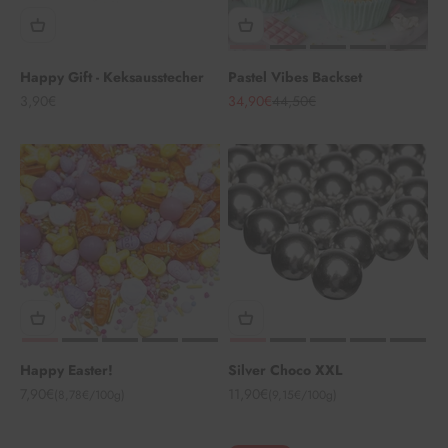
Happy Gift - Keksausstecher
Pastel Vibes Backset
Angebot
Angebot
Regulärer Preis
3,90€
34,90€
44,50€
Happy Easter!
Silver Choco XXL
Angebot
Angebot
7,90€
11,90€
(8,78€/100g)
(9,15€/100g)