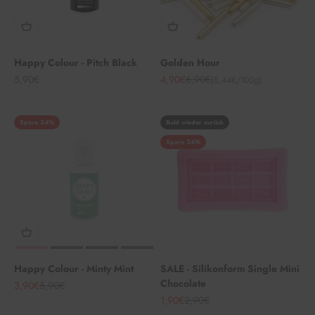
Happy Colour - Pitch Black
Golden Hour
Angebot
Angebot
Regulärer Preis
5,90€
4,90€
6,90€
(5,44€/100g)
Spare 34%
Bald wieder zurück
Spare 34%
Happy Colour - Minty Mint
SALE - Silikonform Single Mini
Chocolate
Angebot
Regulärer Preis
3,90€
5,90€
Angebot
Regulärer Preis
1,90€
2,90€