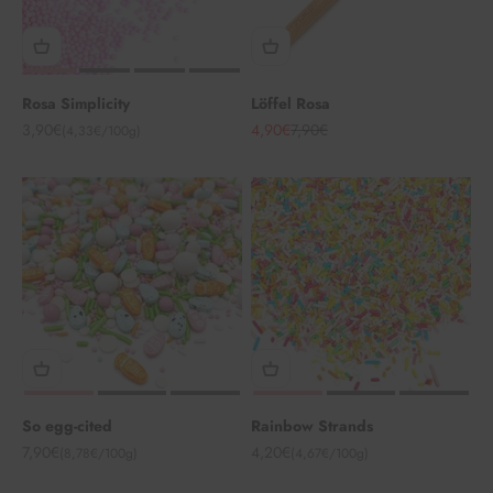
Rosa Simplicity
Löffel Rosa
Angebot
Angebot
Regulärer Preis
3,90€
4,90€
7,90€
(4,33€/100g)
So egg-cited
Rainbow Strands
Angebot
Angebot
7,90€
4,20€
(8,78€/100g)
(4,67€/100g)