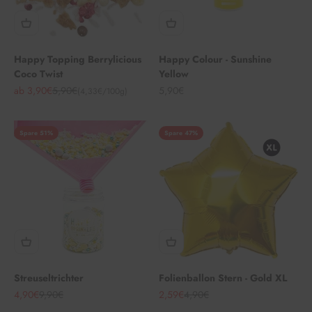
Happy Topping Berrylicious
Happy Colour - Sunshine
Coco Twist
Yellow
Angebot
Regulärer Preis
Angebot
ab 3,90€
5,90€
5,90€
(4,33€/100g)
Spare 51%
Spare 47%
Streuseltrichter
Folienballon Stern - Gold XL
Angebot
Regulärer Preis
Angebot
Regulärer Preis
4,90€
9,90€
2,59€
4,90€