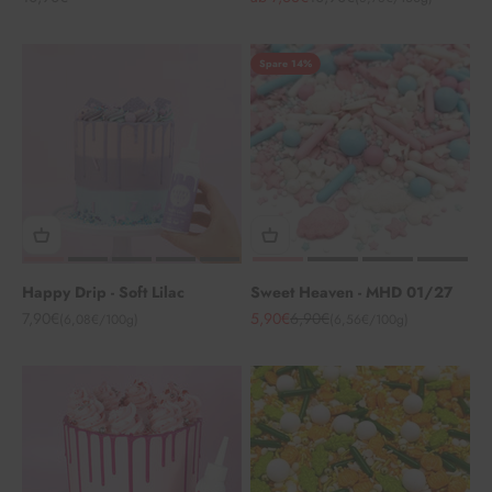
Spare 14%
Happy Drip - Soft Lilac
Sweet Heaven - MHD 01/27
Angebot
Angebot
Regulärer Preis
7,90€
5,90€
6,90€
(6,08€/100g)
(6,56€/100g)