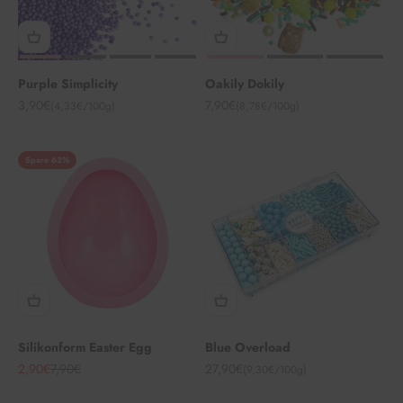
Purple Simplicity
Oakily Dokily
Angebot
Angebot
3,90€
7,90€
(4,33€/100g)
(8,78€/100g)
Spare 63%
Silikonform Easter Egg
Blue Overload
Angebot
Regulärer Preis
Angebot
2,90€
7,90€
27,90€
(9,30€/100g)