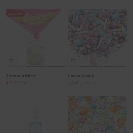
Spare 51%
Streuseltrichter
Cotton Candy
Angebot
Regulärer Preis
Angebot
4,90€
9,90€
6,90€
(7,67€/100g)