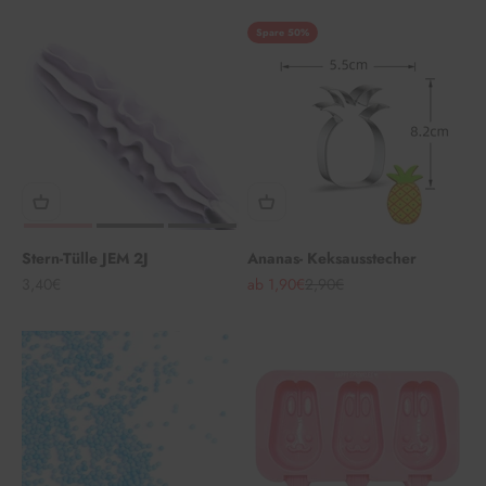
Spare 50%
Stern-Tülle JEM 2J
Ananas- Keksausstecher
Angebot
Angebot
Regulärer Preis
3,40€
ab 1,90€
2,90€