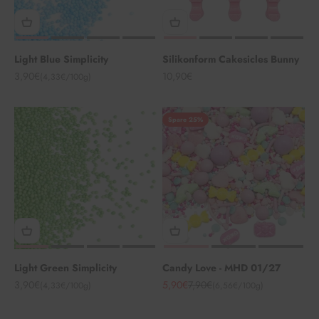
Light Blue Simplicity
Silikonform Cakesicles Bunny
Angebot
Angebot
3,90€
10,90€
(4,33€/100g)
Spare 25%
Light Green Simplicity
Candy Love - MHD 01/27
Angebot
Angebot
Regulärer Preis
3,90€
5,90€
7,90€
(4,33€/100g)
(6,56€/100g)