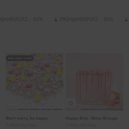
RSPUTZ: - 50%
🧹 FRÜHJAHRSPUTZ: - 50%
🧹 FRÜ
Bald wieder zurück
Don't worry, be hoppy
Happy Drip - Shiny Orange
Angebot
Angebot
7,90€
7,90€
(8,78€/100g)
(6,08€/100g)