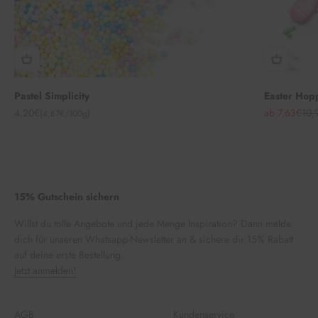
Pastel Simplicity
Easter Hop
Angebot
Angebot
Regu
4,20€
ab 7,63€
10,
(4,67€/100g)
15% Gutschein sichern
Willst du tolle Angebote und jede Menge Inspiration? Dann melde
dich für unseren Whatsapp-Newsletter an & sichere dir 15% Rabatt
auf deine erste Bestellung.
Jetzt anmelden!
AGB
Kundenservice