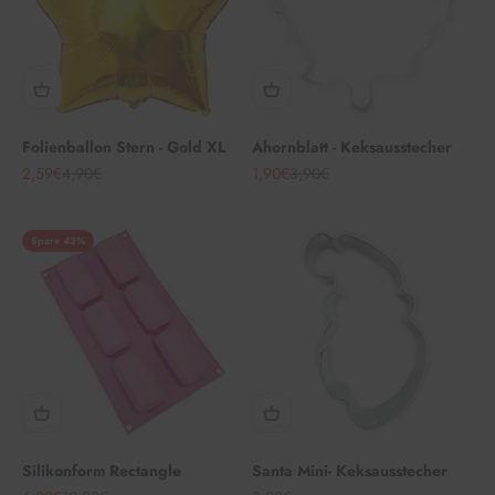
Folienballon Stern - Gold XL
Ahornblatt - Keksausstecher
Angebot
Regulärer Preis
Angebot
Regulärer Preis
2,59€
4,90€
1,90€
3,90€
Spare 43%
Silikonform Rectangle
Santa Mini- Keksausstecher