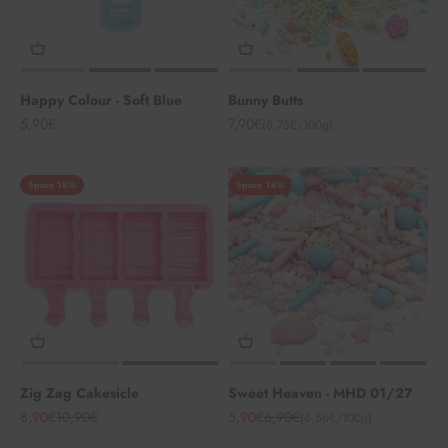
Happy Colour - Soft Blue
Bunny Butts
Angebot
Angebot
5,90€
7,90€
(8,78€/100g)
Spare 18%
Spare 14%
Zig Zag Cakesicle
Sweet Heaven - MHD 01/27
Angebot
Regulärer Preis
Angebot
Regulärer Preis
8,90€
10,90€
5,90€
6,90€
(6,56€/100g)