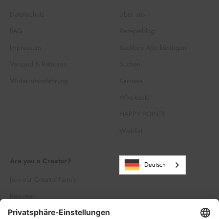
Datenschutz
Über uns
FAQ
Rezepteblog
Impressum
Backbox Abo kündigen
Versand & Retouren
Suchen
Widerrufsbelehrung
Karriere
Wholesale
HAPPY POINTS
Wishlist
Are you a Creator?
Deutsch
Join our Creator Family
Register
Log in