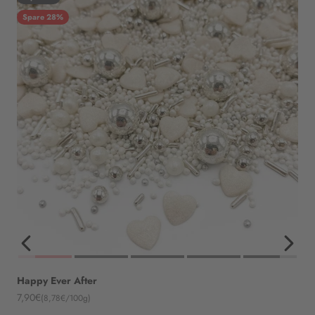
Spare 28%
Happy Ever After
Angebot
7,90€
(8,78€/100g)