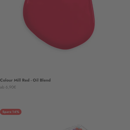
Colour Mill Red - Oil Blend
Angebot
ab 6,90€
Spare 14%