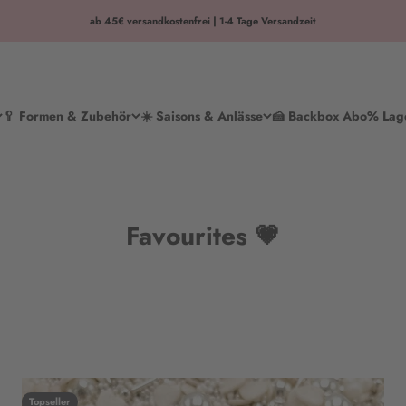
ab 45€ versandkostenfrei | 1-4 Tage Versandzeit
🥄 Formen & Zubehör
☀️ Saisons & Anlässe
🍰 Backbox Abo
% Lag
Favourites 💗
Topseller