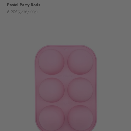
Pastel Party Rods
Angebot
6,90€
(7,67€/100g)