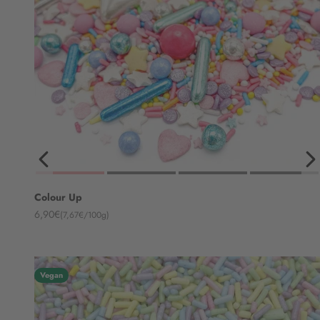
Colour Up
Angebot
6,90€
(7,67€/100g)
Vegan