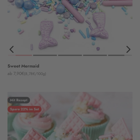
Sweet Mermaid
Angebot
ab 7,90€
(8,78€/100g)
Mit Rezept
Spare 22% im Set