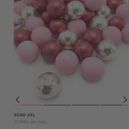
XOXO XXL
Angebot
10,90€
(8,38€/100g)