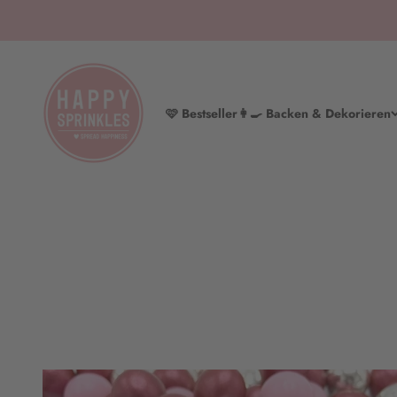
Zum Inhalt springen
HAPPY SPRINKLES | D2C
🩷 Bestseller
👩‍🍳 Backen & Dekorieren