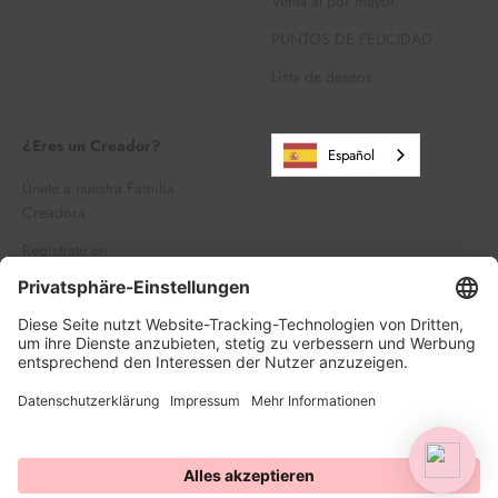
Venta al por mayor
PUNTOS DE FELICIDAD
Lista de deseos
¿Eres un Creador?
Español
Únete a nuestra Familia
Creadora
Regístrate en
Iniciar sesión