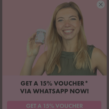
¡HORNEA A TU MANERA!
Suscripción a Happy Backbox
Cada dos meses, una caja llena de alegría para hornear,
seleccionada por nosotros y enviada directamente a tu casa. La
Happy Backbox contiene mezclas exclusivas para streusel,
accesorios de repostería y tarjetas con recetas creativas que no
encontrarás en ningún otro sitio.
Elige entre 3 planes de suscripción el que mejor se adapte a ti, tanto