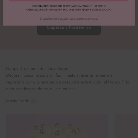
si quieres probarlo primero como si quieres lanzarte de lleno.
#spreadhappiness
Empieza a hornear ya
Happy Drips en todos los colores
Decorar nunca ha sido tan fácil. Tanto si eres un experto en
repostería como si acabas de descubrir este mundo, el Happy Drip
disfrutar decorando tus dulces en casa.
Mostrar todo