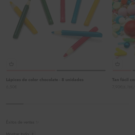
Lápices de color chocolate - 8 unidades
Tan fácil c
Angebot
Angebot
6,50€
7,90€
(8,78€/
Éxitos de ventas ✨
Mostrar todo