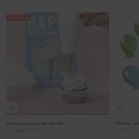
Ahorra un 7 %
Crema esponjosa de vainilla
Globos - Ad
Angebot
Angebot
ab 6,40€
6,90€
(3,20€/100g)