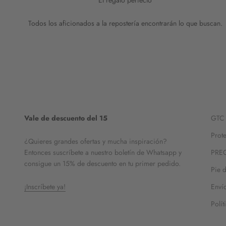
El regalo perfecto
Todos los aficionados a la repostería encontrarán lo que buscan.
Vale de descuento del 15
GTC
Prot
¿Quieres grandes ofertas y mucha inspiración?
Entonces suscríbete a nuestro boletín de Whatsapp y
PRE
consigue un 15% de descuento en tu primer pedido.
Pie 
¡Inscríbete ya!
Enví
Polí