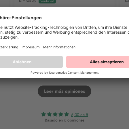
Kimberley
Ka
Muy buena
Con un vale nunca te puedes equivocar.
Gr
qu
Evaluación completa
Ev
Leer más opiniones
5,00 de 5
Basado en 6 opiniones