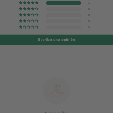
6
0
0
0
0
Escribe una opinión