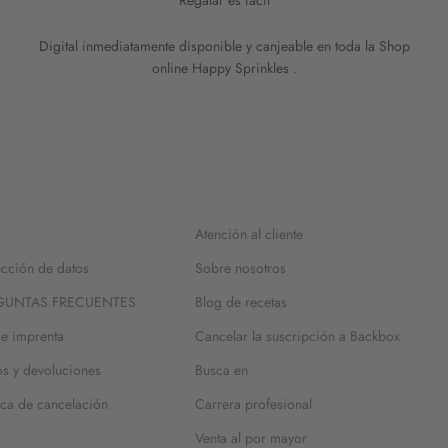
Regalar es fácil
Digital inmediatamente disponible y canjeable en toda la Shop
online Happy Sprinkles .
Atención al cliente
ección de datos
Sobre nosotros
GUNTAS FRECUENTES
Blog de recetas
de imprenta
Cancelar la suscripción a Backbox
os y devoluciones
Busca en
tica de cancelación
Carrera profesional
Venta al por mayor