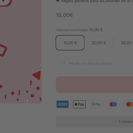
💝 Regalo perfecto para los amantes de la r
Angebot
10,00€
Valores nominales:
10,00 €
10,00 €
20,00 €
30,00
Añadir a la lista de deseos
1 compra