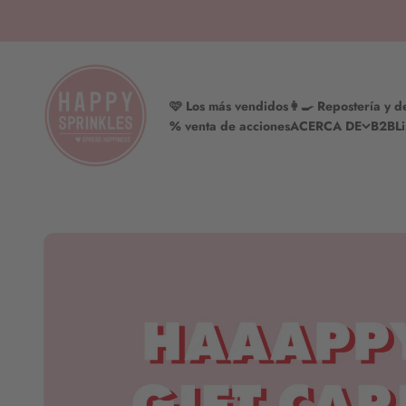
Saltar al contenido
HAPPY SPRINKLES | D2C
🩷 Los más vendidos
👩‍🍳 Repostería y 
% venta de acciones
ACERCA DE
B2B
L