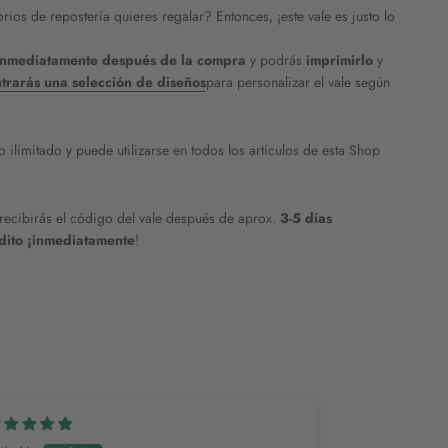
ios de repostería quieres regalar? Entonces, ¡este vale es justo lo
 inmediatamente después de la compra
y podrás
imprimirlo
y
trarás una selección de diseños
para personalizar el vale según
 ilimitado y puede utilizarse en todos los artículos de esta Shop
recibirás el código del vale después de aprox.
3-5 días
édito ¡inmediatamente
!