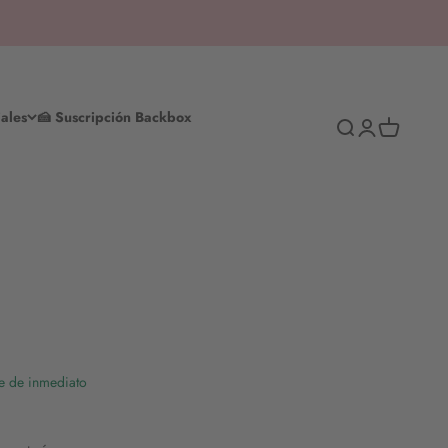
ales
🍰 Suscripción Backbox
Busca en
Iniciar sesión
Cesta de la
te de inmediato