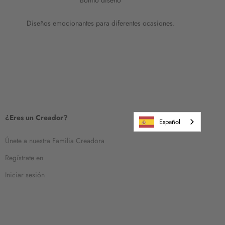
Bonito diseño
Diseños emocionantes para diferentes ocasiones.
¿Eres un Creador?
Español
Únete a nuestra Familia Creadora
Regístrate en
Iniciar sesión