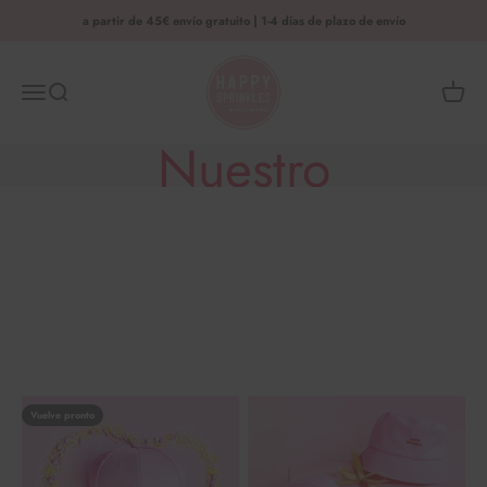
Saltar al contenido
a partir de 45€ envío gratuito | 1-4 días de plazo de envío
HAPPY SPRINKLES | D2C
Menú
Busca en
Cesta 
Nuestro
merchandising
Spread Happiness
Vuelve pronto