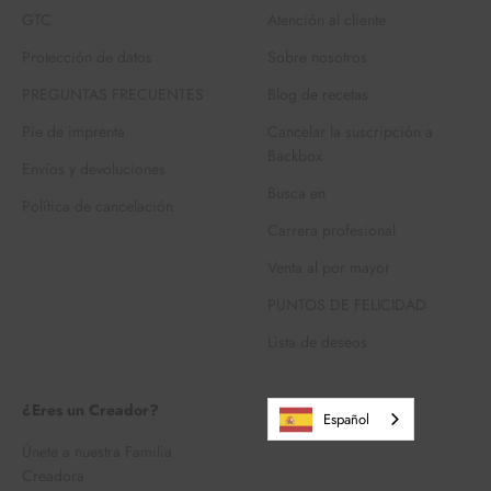
GTC
Atención al cliente
Protección de datos
Sobre nosotros
PREGUNTAS FRECUENTES
Blog de recetas
Pie de imprenta
Cancelar la suscripción a
Backbox
Envíos y devoluciones
Busca en
Política de cancelación
Carrera profesional
Venta al por mayor
PUNTOS DE FELICIDAD
Lista de deseos
¿Eres un Creador?
Español
Únete a nuestra Familia
Creadora