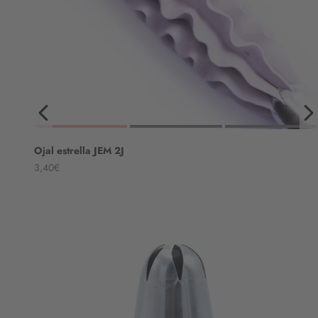
Ojal estrella JEM 2J
Angebot
3,40€