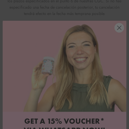
los plazos especificados en el punto 6 de nuestras CGC. Si no has
especificado una fecha de cancelación posterior, tu cancelación
tendrá efecto en la fecha más temprana posible.
Vale de descuento del 15
¿Quieres grandes ofertas y mucha inspiración? Entonces suscríbete
a nuestro boletín de Whatsapp y consigue un 15% de descuento en
tu primer pedido.
¡Inscríbete ya!
GTC
Atención al cliente
Protección de datos
Sobre nosotros
PREGUNTAS FRECUENTES
Blog de recetas