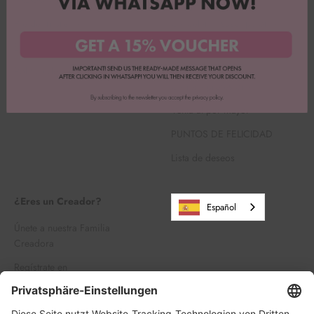
Pie de imprenta
Cancelar la suscripción a
Backbox
Envíos y devoluciones
Busca en
Política de cancelación
Carrera profesional
Venta al por mayor
PUNTOS DE FELICIDAD
Lista de deseos
¿Eres un Creador?
Español
Únete a nuestra Familia
Creadora
Regístrate en
Iniciar sesión