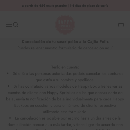
Saltar al contenido
a partir de 45€ envío gratuito | 1-4 días de plazo de envío
HAPPY SPRINKLES | D2C
Menú
Busca en
Cesta 
Cancelación de tu suscripción a la Cajita Feliz
Puedes rellenar nuestro formulario de cancelación aquí
Tenlo en cuenta:
Sólo tú o las personas autorizadas podéis cancelar los contratos
que estén a tu nombre y apellidos.
Si has contratado varios modelos de Happy Box o tienes varias
cuentas de cliente con Happy Sprinkles de las que deseas darte de
baja, envía tu notificación de baja individualmente para cada Happy
Backbox en cuestión y para el número de cliente respectivo
utilizando este formulario.
La cancelación es posible por escrito hasta un día antes de la
domiciliación bancaria, a más tardar, y tiene lugar de acuerdo con