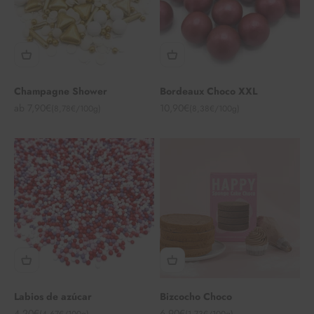
Champagne Shower
Bordeaux Choco XXL
Angebot
Angebot
ab 7,90€
10,90€
(8,78€/100g)
(8,38€/100g)
Labios de azúcar
Bizcocho Choco
Angebot
Angebot
4,20€
6,90€