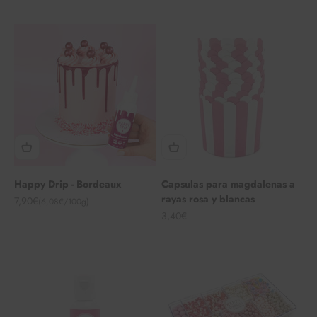
Happy Drip - Bordeaux
Capsulas para magdalenas a
rayas rosa y blancas
Angebot
7,90€
(6,08€/100g)
Angebot
3,40€