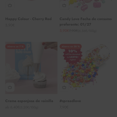
Happy Colour - Cherry Red
Candy Love Fecha de consumo
preferente: 01/27
Angebot
5,90€
Angebot
Regulärer Preis
5,90€
7,90€
(6,56€/100g)
Ahorra un 7 %
Ahorra un 28 %
Crema esponjosa de vainilla
#spreadlove
Angebot
Angebot
ab 6,40€
7,90€
(3,20€/100g)