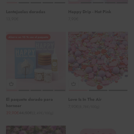
Lentejuelas doradas
Happy Drip - Hot Pink
Angebot
Angebot
13,90€
7,90€
Ahorra un 10 % con el paquete
El paquete dorado para
Love Is In The Air
hornear
Angebot
7,90€
(8,78€/100g)
Angebot
Regulärer Preis
39,90€
44,50€
(2,49€/100g)