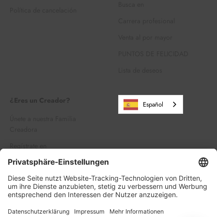
Busca en
Política de cancelación
Carrera profesional
Venta al por mayor
PUNTOS DE FELICIDAD
Lista de deseos
¿Eres un Creador?
Español
Únete a nuestra Familia
Creadora
Regístrate en
Iniciar sesión