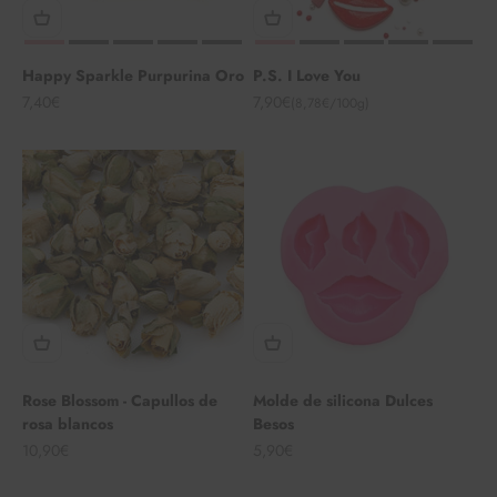
Happy Sparkle Purpurina Oro
P.S. I Love You
Angebot
Angebot
7,40€
7,90€
(8,78€/100g)
Rose Blossom - Capullos de
Molde de silicona Dulces
rosa blancos
Besos
Angebot
Angebot
10,90€
5,90€