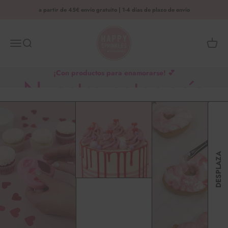
Saltar al contenido
a partir de 45€ envío gratuito | 1-4 días de plazo de envío
HAPPY SPRINKLES | D2C
Menú
Busca en
Cesta 
¡Con productos para enamorarse! 💕
Nuestra categoría
de San Valentín
DESPLAZA