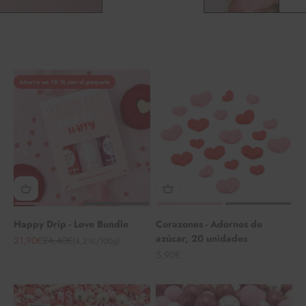
Ahorra un 10 % con el paquete
Happy Drip - Love Bundle
Corazones - Adornos de
azúcar, 20 unidades
Angebot
Regulärer Preis
21,90€
24,40€
(4,21€/100g)
Angebot
5,90€