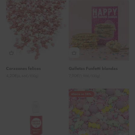
Corazones felices
Galletas Funfetti blandas
Angebot
Angebot
4,20€
7,90€
(6,46€/100g)
(1,98€/100g)
Ahorra un 25%.