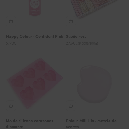
Happy Colour - Confident Pink
Sueño rosa
Angebot
Angebot
5,90€
27,90€
(9,30€/100g)
Molde silicona corazones
Colour Mill Lila - Mezcla de
diamante
aceites