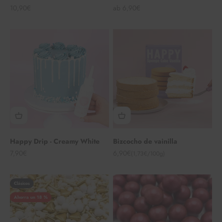
Angebot
Angebot
10,90€
ab 6,90€
Happy Drip - Creamy White
Bizcocho de vainilla
Angebot
Angebot
7,90€
6,90€
(1,73€/100g)
Clásicos
Ahorra un 18 %