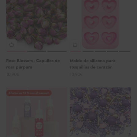
Rose Blossom - Capullos de
Molde de silicona para
rosa púrpura
rosquillas de corazón
Angebot
Angebot
10,90€
10,90€
Ahorra un 13 % con el paquete