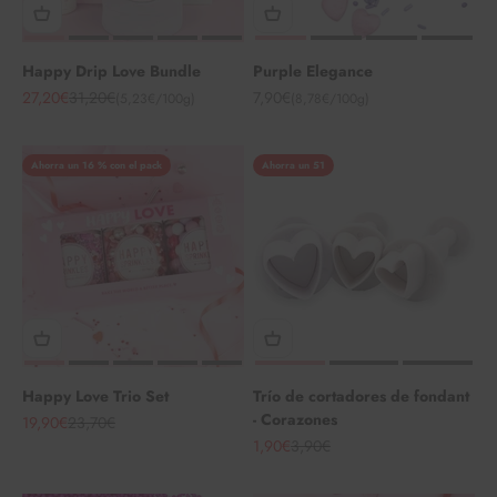
Happy Drip Love Bundle
Purple Elegance
Angebot
Regulärer Preis
Angebot
27,20€
31,20€
7,90€
(5,23€/100g)
(8,78€/100g)
Ahorra un 16 % con el pack
Ahorra un 51
Happy Love Trio Set
Trío de cortadores de fondant
- Corazones
Angebot
Regulärer Preis
19,90€
23,70€
Angebot
Regulärer Preis
1,90€
3,90€