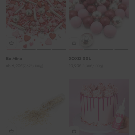
Be Mine
XOXO XXL
Angebot
Angebot
ab 6,90€
10,90€
(7,67€/100g)
(8,38€/100g)