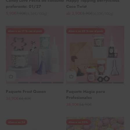
Candy Love Fecha de consumo
Happy Topping Berrylicious
preferente: 01/27
Coco Twist
Angebot
Regulärer Preis
Angebot
Regulärer Preis
5,90€
7,90€
ab 3,90€
5,90€
(6,56€/100g)
(4,33€/100g)
Ahorra un 17 % con el pack
Ahorra un 29 % con el pack
Paquete Frost Queen
Paquete Magia para
Profesionales
Angebot
Regulärer Preis
36,90€
44,40€
Angebot
Regulärer Preis
38,90€
54,90€
Ahorra un 34
Ahorra un 25%.