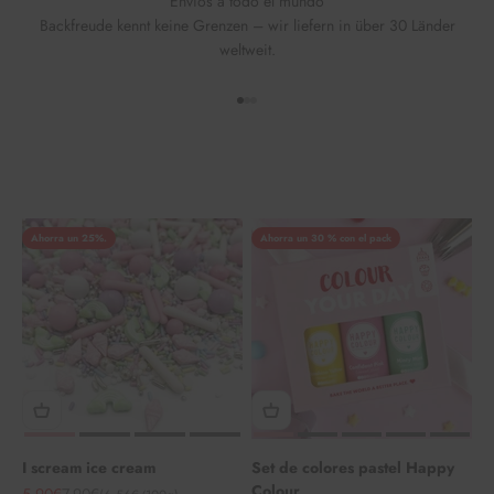
Envíos a todo el mundo
Backfreude kennt keine Grenzen – wir liefern in über 30 Länder
weltweit.
Ir al elemento 1
Ir al elemento 2
Ir al elemento 3
Ahorra un 25%.
Ahorra un 30 % con el pack
I scream ice cream
Set de colores pastel Happy
Colour
Angebot
Regulärer Preis