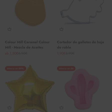
Colour Mill Caramel Colour
Cortador de galletas de hoja
Mill - Mezcla de Aceites
de roble
Angebot
Regulärer Preis
Angebot
Regulärer Preis
ab 1,50€
6,90€
1,90€
3,90€
Ahorra un 50%.
Ahorra un 26