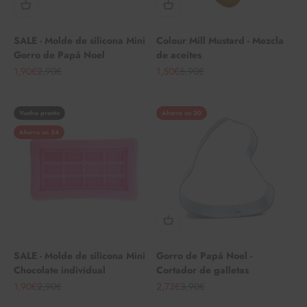
SALE - Molde de silicona Mini
Colour Mill Mustard - Mezcla
Gorro de Papá Noel
de aceites
Angebot
Regulärer Preis
Angebot
Regulärer Preis
1,90€
2,90€
1,50€
6,90€
Vuelve pronto
Ahorra un 30
Ahorra un 34
SALE - Molde de silicona Mini
Gorro de Papá Noel -
Chocolate individual
Cortador de galletas
Angebot
Regulärer Preis
Angebot
Regulärer Preis
1,90€
2,90€
2,73€
3,90€