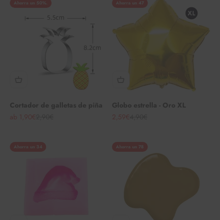
Ahorra un 50%.
Ahorra un 47
Cortador de galletas de piña
Globo estrella - Oro XL
Angebot
Regulärer Preis
Angebot
Regulärer Preis
ab 1,90€
2,90€
2,59€
4,90€
Ahorra un 34
Ahorra un 78