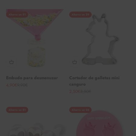
Ahorra un 51
Ahorra un 29
Embudo para desmenuzar
Cortador de galletas mini
canguro
Angebot
Regulärer Preis
4,90€
9,90€
Angebot
Regulärer Preis
2,50€
3,50€
Ahorra un 51
Ahorra un 26