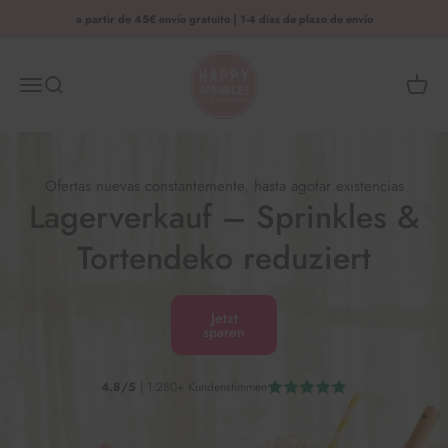
Saltar al contenido
a partir de 45€ envío gratuito | 1-4 días de plazo de envío
HAPPY SPRINKLES | D2C
Menú
Busca en
Cesta 
Ofertas nuevas constantemente, hasta agotar existencias
Lagerverkauf – Sprinkles &
Tortendeko reduziert
Jetzt
sparen
4.8/5
| 1.280+ Kundenstimmen