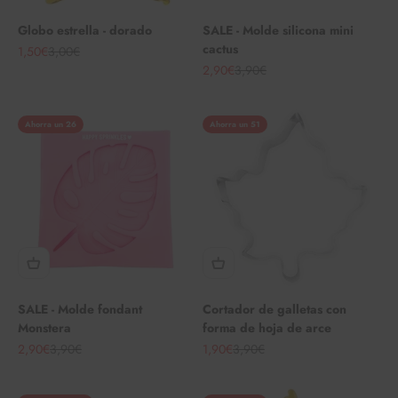
Globo estrella - dorado
SALE - Molde silicona mini
cactus
Angebot
Regulärer Preis
1,50€
3,00€
Angebot
Regulärer Preis
2,90€
3,90€
Ahorra un 26
Ahorra un 51
SALE - Molde fondant
Cortador de galletas con
Monstera
forma de hoja de arce
Angebot
Regulärer Preis
Angebot
Regulärer Preis
2,90€
3,90€
1,90€
3,90€