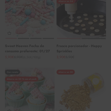
Ahorra un 34
Sweet Heaven Fecha de
Frasco porcionador - Happy
consumo preferente: 01/27
Sprinkles
Angebot
Regulärer Preis
Angebot
Regulärer Preis
5,90€
6,90€
3,90€
5,90€
(6,56€/100g)
Con receta
Ahorra un 30
Ahorra un 22 % con el pack