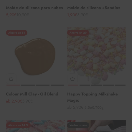
Molde de silicona para nubes
Molde de silicona «Sandía»
Angebot
Regulärer Preis
Angebot
Regulärer Preis
5,90€
10,90€
1,90€
3,90€
Ahorra un 51
Ahorra un 29
Colour Mill Clay - Oil Blend
Happy Topping Milkshake
Magic
Angebot
Regulärer Preis
ab 2,90€
5,90€
Angebot
ab 5,90€
(6,56€/100g)
Ahorra un 14 %
Vuelve pronto