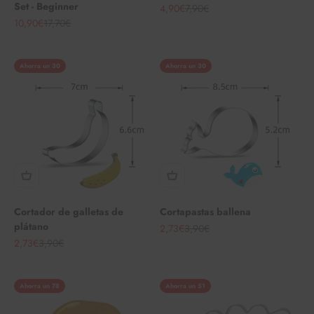
Set - Beginner
Angebot
Regulärer Preis
4,90€
7,90€
Angebot
Regulärer Preis
10,90€
17,70€
Ahorra un 30
Ahorra un 30
Cortador de galletas de
Cortapastas ballena
plátano
Angebot
Regulärer Preis
2,73€
3,90€
Angebot
Regulärer Preis
2,73€
3,90€
Ahorra un 78
Ahorra un 51