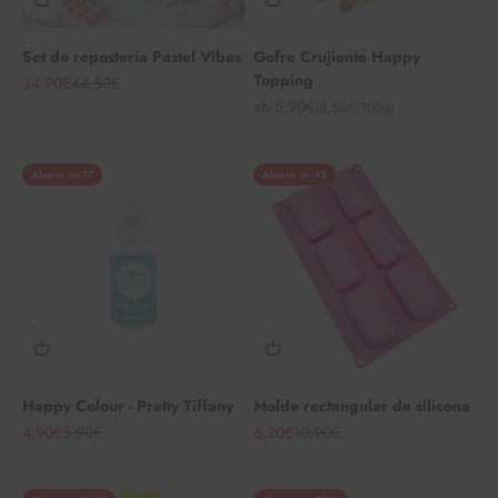
Set de repostería Pastel Vibes
Gofre Crujiente Happy
Topping
Angebot
Regulärer Preis
34,90€
44,50€
Angebot
ab 5,90€
(6,56€/100g)
Ahorra un 17
Ahorra un 43
Happy Colour - Pretty Tiffany
Molde rectangular de silicona
Angebot
Regulärer Preis
Angebot
Regulärer Preis
4,90€
5,90€
6,20€
10,90€