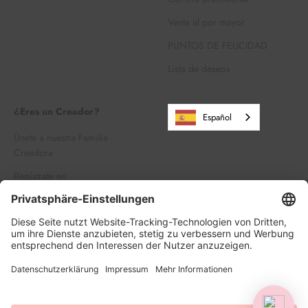
Venta al por mayor
PUNTOS DE FELICIDAD
Lista de deseos
¿Eres un Creador?
Español
Únete a nuestra Familia
Creadora
Regístrate en
Iniciar sesión