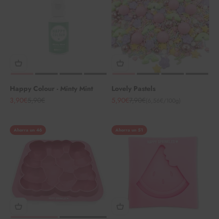
Happy Colour - Minty Mint
Lovely Pastels
Angebot
Regulärer Preis
Angebot
Regulärer Preis
3,90€
5,90€
5,90€
7,90€
(6,56€/100g)
Ahorra un 46
Ahorra un 51