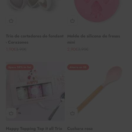
Trío de cortadores de fondant
Molde de silicona de fresas
- Corazones
mini
Angebot
Regulärer Preis
Angebot
Regulärer Preis
1,90€
3,90€
2,90€
3,90€
Spare 38% im Set
Ahorra un 38
Happy Topping Top it all Trio
Cuchara rosa