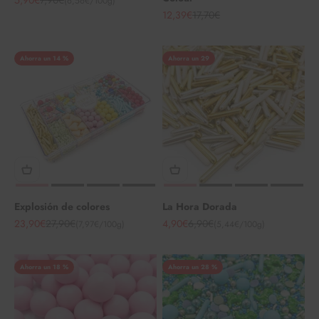
5,90€
7,90€
(6,56€/100g)
Angebot
Regulärer Preis
12,39€
17,70€
Ahorra un 14 %
Ahorra un 29
Explosión de colores
La Hora Dorada
Angebot
Regulärer Preis
Angebot
Regulärer Preis
23,90€
27,90€
4,90€
6,90€
(7,97€/100g)
(5,44€/100g)
Ahorra un 18 %
Ahorra un 28 %