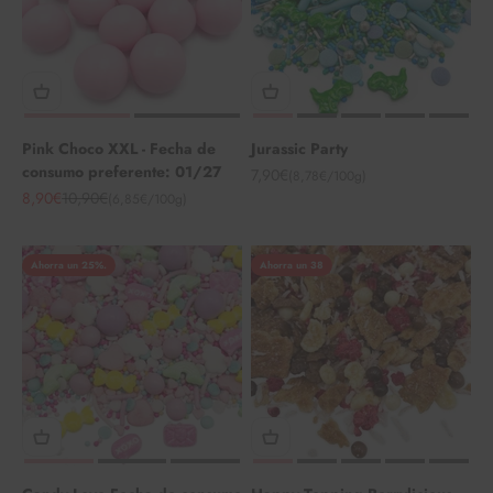
Pink Choco XXL - Fecha de
Jurassic Party
consumo preferente: 01/27
Angebot
7,90€
(8,78€/100g)
Angebot
Regulärer Preis
8,90€
10,90€
(6,85€/100g)
Ahorra un 25%.
Ahorra un 38