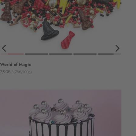
World of Magic
Angebot
7,90€
(8,78€/100g)