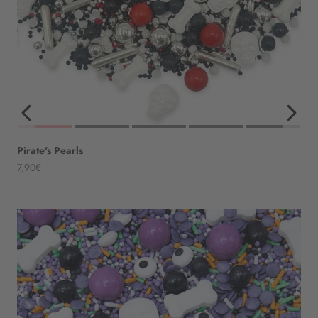
Pirate's Pearls
Angebot
7,90€