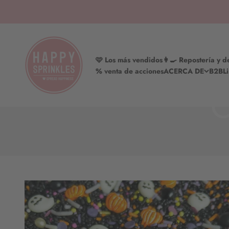
Saltar al contenido
HAPPY SPRINKLES | D2C
🩷 Los más vendidos
👩‍🍳 Repostería y 
% venta de acciones
ACERCA DE
B2B
L
O