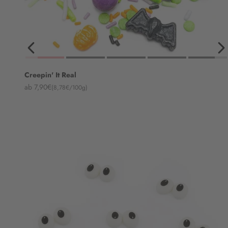
Creepin' It Real
Angebot
ab 7,90€
(8,78€/100g)