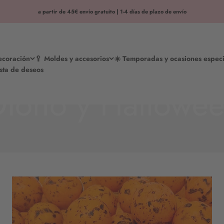
a partir de 45€ envío gratuito | 1-4 días de plazo de envío
decoración
🥄 Moldes y accesorios
☀️ Temporadas y ocasiones especi
ista de deseos
toño y Hallowe