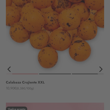
Calabaza Crujiente XXL
Angebot
10,90€
(8,38€/100g)
Vuelve pronto