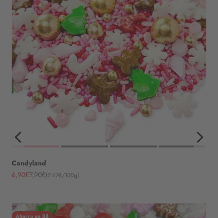
Candyland
Angebot
Regulärer Preis
6,90€
7,90€
(7,67€/100g)
Ahorra un 38