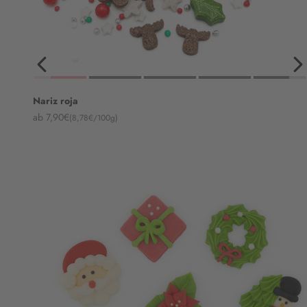
Nariz roja
Angebot
ab 7,90€
(8,78€/100g)