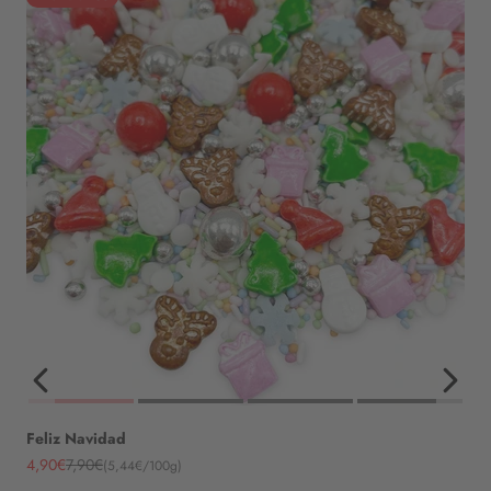
Feliz Navidad
Angebot
Regulärer Preis
4,90€
7,90€
(5,44€/100g)