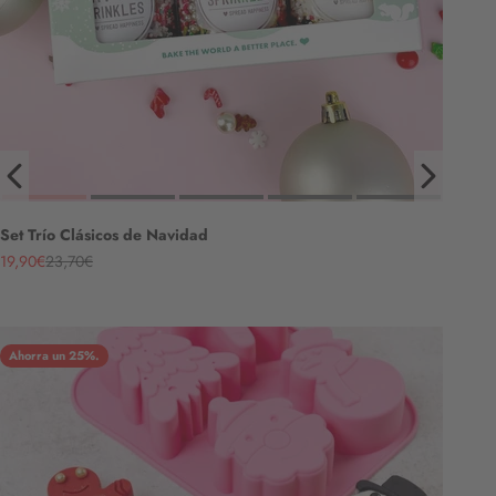
Set Trío Clásicos de Navidad
Angebot
Regulärer Preis
19,90€
23,70€
Ahorra un 25%.