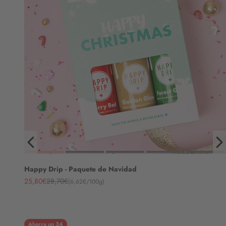
Happy Drip - Paquete de Navidad
Angebot
Regulärer Preis
25,80€
28,70€
(6,62€/100g)
Ahorra un 34