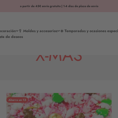
a partir de 45€ envío gratuito | 1-4 días de plazo de envío
decoración
🥄 Moldes y accesorios
☀️ Temporadas y ocasiones especi
ista de deseos
X-MAS
Ahorra un 13