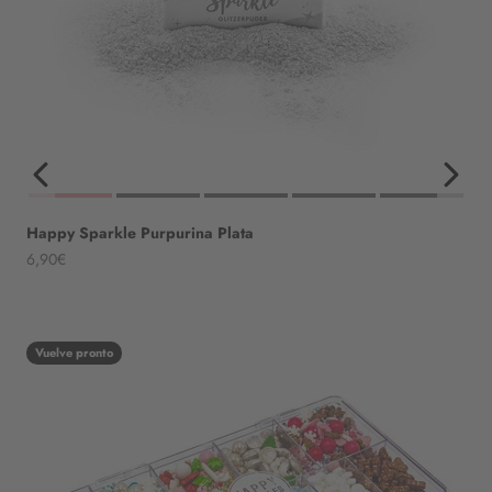
Happy Sparkle Purpurina Plata
Angebot
6,90€
Vuelve pronto