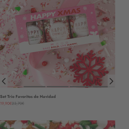
Set Trío Favoritos de Navidad
Angebot
Regulärer Preis
19,90€
23,70€