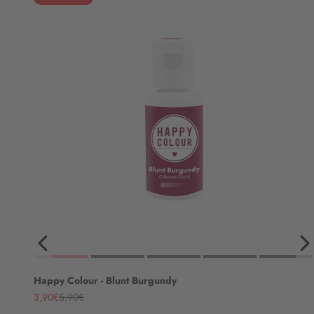
Happy Colour - Blunt Burgundy
Angebot
Regulärer Preis
3,90€
5,90€