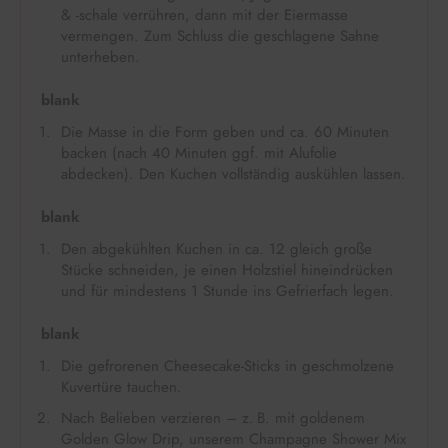
& -schale verrühren, dann mit der Eiermasse
vermengen. Zum Schluss die geschlagene Sahne
unterheben.
blank
Die Masse in die Form geben und ca. 60 Minuten
backen (nach 40 Minuten ggf. mit Alufolie
abdecken). Den Kuchen vollständig auskühlen lassen.
blank
Den abgekühlten Kuchen in ca. 12 gleich große
Stücke schneiden, je einen Holzstiel hineindrücken
und für mindestens 1 Stunde ins Gefrierfach legen.
blank
Die gefrorenen Cheesecake-Sticks in geschmolzene
Kuvertüre tauchen.
Nach Belieben verzieren – z. B. mit goldenem
Golden Glow Drip, unserem Champagne Shower Mix