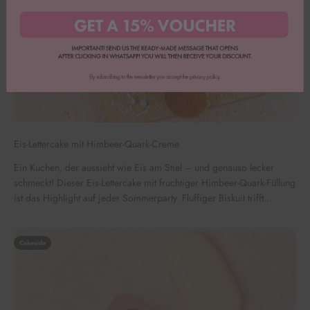
Eis-Lettercake mit Himbeer-Quark-Creme
Ein Kuchen, der aussieht wie Eis am Stiel – und genauso lecker
schmeckt! Dieser Eis-Lettercake mit fruchtiger Himbeer-Quark-Füllung
ist das Highlight auf jeder Sommerparty. Fluffiger Biskuit trifft...
Cakesicle