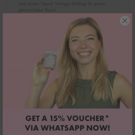
und einem Hauch Vintage Gilding für einen
glamourösen Touch.
Weitere köstliche Rezeptideen
alle anzeigen
Lettercake