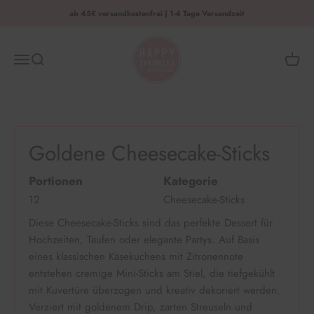
Zum Inhalt springen
ab 45€ versandkostenfrei | 1-4 Tage Versandzeit
HAPPY SPRINKLES | D2C
Menü
Suche
Waren
Goldene Cheesecake-Sticks
Portionen
Kategorie
12
Cheesecake-Sticks
Diese Cheesecake-Sticks sind das perfekte Dessert für
Hochzeiten, Taufen oder elegante Partys. Auf Basis
eines klassischen Käsekuchens mit Zitronennote
entstehen cremige Mini-Sticks am Stiel, die tiefgekühlt
mit Kuvertüre überzogen und kreativ dekoriert werden.
Verziert mit goldenem Drip, zarten Streuseln und