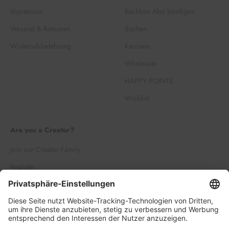
Impressum
Backbox Abo kündigen
Versand & Retouren
Suchen
Widerrufsbelehrung
Karriere
Wholesale
HAPPY POINTS
Wishlist
Are you a Creator?
Join our Creator Family
Register
Log in