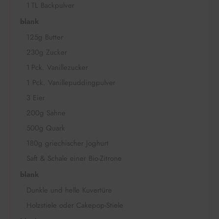
1 TL Backpulver
blank
125g Butter
230g Zucker
1 Pck. Vanillezucker
1 Pck. Vanillepuddingpulver
3 Eier
200g Sahne
500g Quark
180g griechischer Joghurt
Saft & Schale einer Bio-Zitrone
blank
Dunkle und helle Kuvertüre
Holzstiele oder Cakepop-Stiele