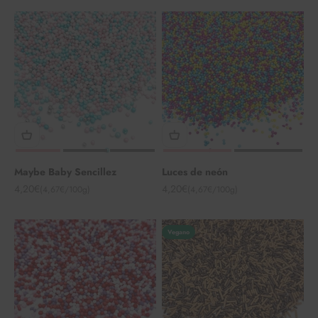
Maybe Baby Sencillez
Luces de neón
Angebot
Angebot
4,20€
4,20€
(4,67€/100g)
(4,67€/100g)
Vegano