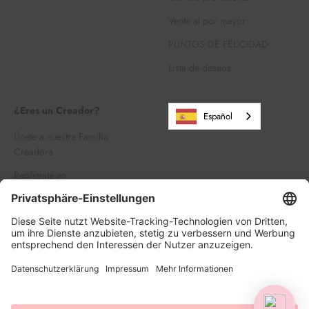
Venta al por mayor
PUNTOS DE FELICIDAD
Lista de deseos
¿Eres un Creador?
Español
Únete a nuestra Familia
Creadora
Regístrate en
Iniciar sesión