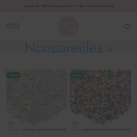
Saltar al contenido
a partir de 45€ envío gratuito | 1-4 días de plazo de envío
HAPPY SPRINKLES | D2C
Menú
Busca en
Cesta 
Nonpareilles y
filamentos
Vegano
Vegano