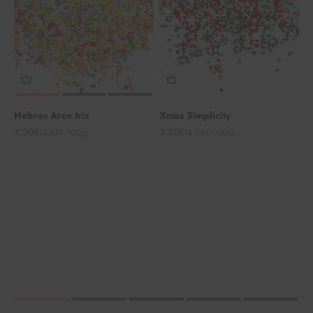
Hebras Arco Iris
Xmas Simplicity
Angebot
Angebot
4,20€
3,90€
(4,67€/100g)
(4,33€/100g)