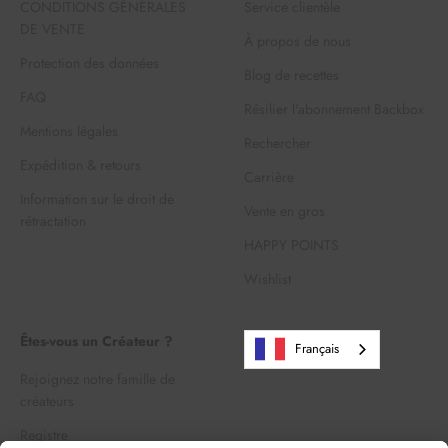
CONDITIONS GÉNÉRALES
Service clientèle
DE VENTE
À propos de nous
Protection des données
Blog de recettes
FAQ
Résilier l'abonnement Backbox
Mentions légales
Rechercher
Expédition & retours
Carrière
Information sur le droit de
Vente en gros
rétractation
HAPPY POINTS
Wishlist
Êtes-vous un Créateur ?
Français
Rejoignez notre famille de
créateurs
Registre