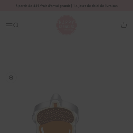
Aller au contenu
à partir de 45€ frais d'envoi gratuit | 1-4 jours de délai de livraison
HAPPY SPRINKLES | D2C
Menu
Recherche
Panier 
Agrandir l'image