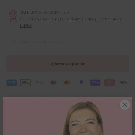
40
POINTS DE BONHEUR
Cumule des points en t
'inscrivant
à notre
programme de
fidélité
.
Ajouter à la liste de souhaits
Ajouter au panier
1 achat = 1 repas pour les enfants dans le besoin.
Avec ce superbe emporte-pièce en forme de gland, faire des
biscuits en automne et pour Halloween est encore plus amusant.
L'emporte-pièce est en acier inoxydable et présente donc des bords