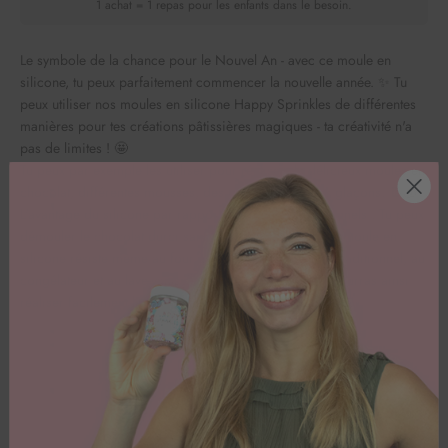
1 achat = 1 repas pour les enfants dans le besoin.
Le symbole de la chance pour le Nouvel An - avec ce moule en
silicone, tu peux parfaitement commencer la nouvelle année. ✨ Tu
peux utiliser nos moules en silicone Happy Sprinkles de différentes
manières pour tes créations pâtissières magiques - ta créativité n'a
pas de limites ! 🤩
Tu peux par exemple les utiliser pour réaliser de délicieux moules en
chocolat, différentes mousses, des raw cakes ou des glaçons. 🍫🧊
L'avantage du silicone par rapport aux moules traditionnels : Tu peux
démouler le chocolat durci sans le casser. De plus, ce moule en
silicone résiste même au four à micro-ondes, au four traditionnel, au
congélateur et au lave-vaisselle ! (-40°C à 220°C). Tu pourras ainsi
réaliser facilement la plus belle décoration de gâteau !
Témoignages de clients