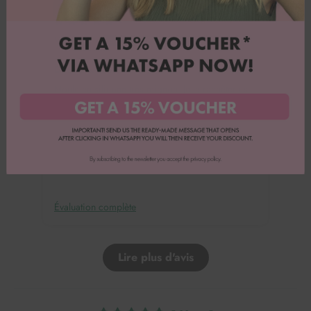
Vivian G.
Doux cochon
Moule en silicone très mignon. Je le rachèterais.
Évaluation complète
Lire plus d'avis