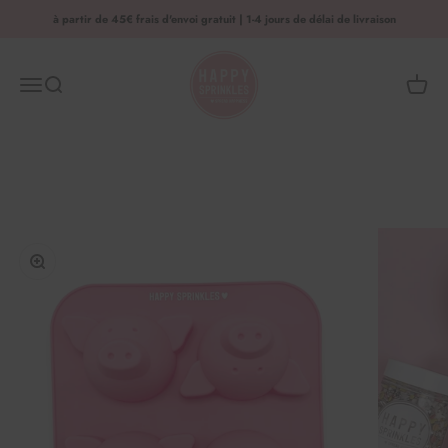
Aller au contenu
à partir de 45€ frais d'envoi gratuit | 1-4 jours de délai de livraison
HAPPY SPRINKLES | D2C
Menu
Recherche
Panier 
Agrandir l'image