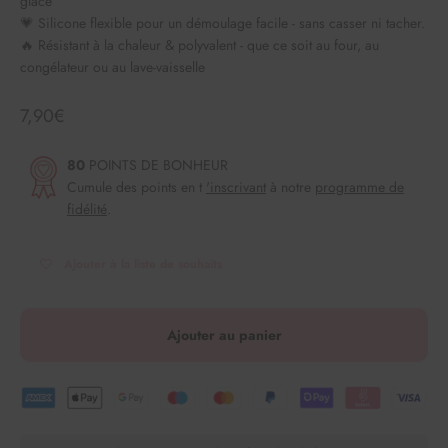
glace
💗 Silicone flexible pour un démoulage facile - sans casser ni tacher.
🔥 Résistant à la chaleur & polyvalent - que ce soit au four, au
congélateur ou au lave-vaisselle
Angebot
7,90€
80
POINTS DE BONHEUR
Cumule des points en t
'inscrivant
à notre
programme de
fidélité
.
Ajouter à la liste de souhaits
Ajouter au panier