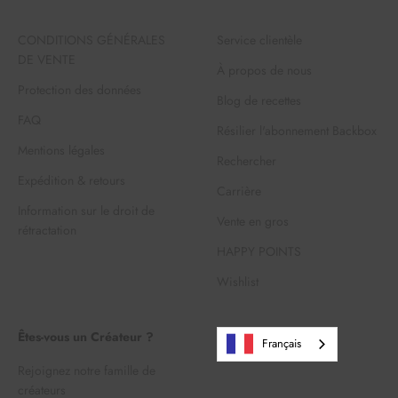
CONDITIONS GÉNÉRALES
Service clientèle
DE VENTE
À propos de nous
Protection des données
Blog de recettes
FAQ
Résilier l'abonnement Backbox
Mentions légales
Rechercher
Expédition & retours
Carrière
Information sur le droit de
Vente en gros
rétractation
HAPPY POINTS
Wishlist
Êtes-vous un Créateur ?
Français
Rejoignez notre famille de
créateurs