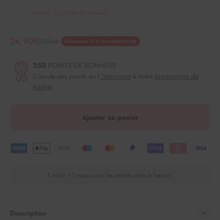
Ajouter à la liste de souhaits
Angebot
24,90€
Regulärer Preis
27,90€
Économisez 11 % en achetant le lot
250
POINTS DE BONHEUR
Cumule des points en t
'inscrivant
à notre
programme de
fidélité
.
Ajouter au panier
1 achat = 1 repas pour les enfants dans le besoin.
Description