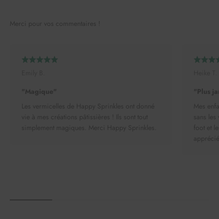
Merci pour vos commentaires !
Emily B.
Heike T.
"Magique"
"Plus ja
Les vermicelles de Happy Sprinkles ont donné
Mes enfan
vie à mes créations pâtissières ! Ils sont tout
sans les 
simplement magiques. Merci Happy Sprinkles.
foot et l
apprécié