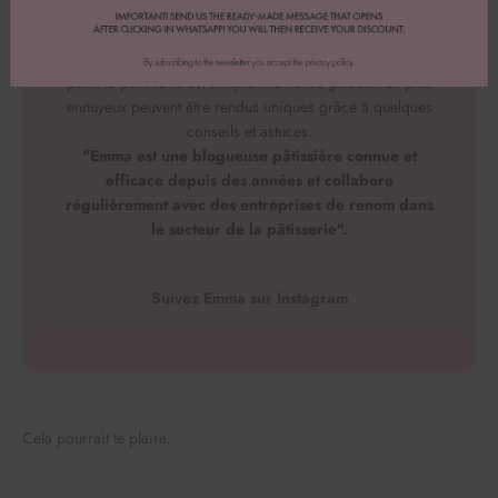
indépendante. Le meilleur dans la pâtisserie : c'est un
plaisir immense d'offrir ses petites œuvres d'art et de les
déguster ensemble. En outre, j'aimerais te montrer à quel
point la pâtisserie est simple. Même les gâteaux les plus
ennuyeux peuvent être rendus uniques grâce à quelques
conseils et astuces.
"Emma est une blogueuse pâtissière connue et
efficace depuis des années et collabore
régulièrement avec des entreprises de renom dans
le secteur de la pâtisserie".
Suivez Emma sur Instagram
Cela pourrait te plaire.