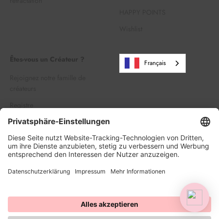
rétractation
HAPPY POINTS
Wishlist
Êtes-vous un Créateur ?
Français
Rejoignez notre famille de
créateurs
Registre
Se connecter