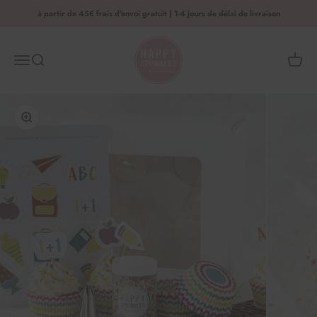
Aller au contenu
à partir de 45€ frais d'envoi gratuit | 1-4 jours de délai de livraison
HAPPY SPRINKLES | D2C
Menu
Recherche
Panier 
Agrandir l'image