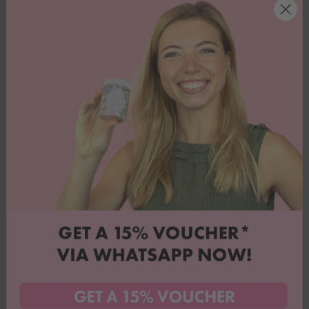
Qui est Emma ?
"
Bonjour, je m'appelle Emma, j'ai la trentaine et je vis à
Herford avec mon mari et mes deux enfants. Si Herford
ne vous dit rien, Bielefeld vous dira sûrement quelque
chose... 😉
J'ai toujours eu un faible pour la photographie et la bonne
cuisine. À l'âge de 13 ans, j'ai commencé à faire mes
propres gâteaux d'anniversaire. Mais cela n'a vraiment
pris de l'ampleur que lorsque nous avons emménagé
dans notre maison. Depuis, nous avons offert des gâteaux
à tout le monde. En août 2014, j'ai enfin osé publier mes
recettes et mes photos sur mon blog et maintenant ?
Maintenant, je suis photographe, styliste et blogueuse